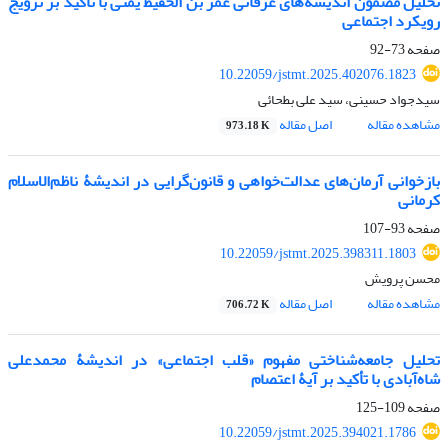
تحلیل مضمون اندیشه‌های عرفانی عمر بن الحفیظ یمنی با تأکید بر ترویج
رویکرد اجتماعی
صفحه
73-92
10.22059/jstmt.2025.402076.1823
سیدجواد حسینی، سید علی بطحائی
مشاهده مقاله
اصل مقاله
973.18 K
بازخوانی آرمان‌های عدالت‌خواهی و قانون‌گرایی در اندیشۀ ناظم‌الاسلام
کرمانی
صفحه
93-107
10.22059/jstmt.2025.398311.1803
محسن پرویش
مشاهده مقاله
اصل مقاله
706.72 K
تحلیل جامعه‌شناختی مفهوم «قلب اجتماعی» در اندیشۀ محمدعلی
شاه‌آبادی با تأکید بر آیۀ اعتصام
صفحه
109-125
10.22059/jstmt.2025.394021.1786