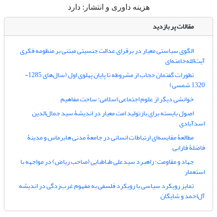
هزینه داوری و انتشار: دارد
مقالات پر بازدید
الگوی سیاستی معیار در برقرای عدالت جنسیتی مبتنی بر منظومه فکری
آیت‌الله‌خامنه‌ای
تطورات گفتمان حجاب از مشروطه تا پایان پهلوی اول (سال‌های 1285-
1320 شمسی)
خوانشی دیگر از علوم اجتماعی اسلامی: ساحت مفاهیم
اصول بایسته برای بازتولید امت معیار در اندیشۀ سید جمال‌الدین
اسدآبادی
مطالعۀ مقایسه‌ای ارتباطات انسانی در جامعۀ مدنی هابرماس و مدینۀ
فاضلۀ فارابی
جهاد و مقاومت؛ راهبرد سیدعلی طباطبایی (صاحب ریاض) در مواجهه با
استعمار
تمایز رویکرد سیاسی با رویکرد فلسفی به مفهوم غرب‌زدگی در اندیشه
آل‌احمد و شایگان