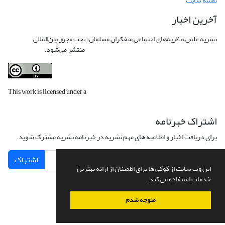
نقشه سایت
آخرین اخبار
نشریه علمی «نظریه‌های اجتماعی متفکران مسلمان» تحت مجوز بین‌المللی
Creative
Commons Attribution 4.0 International License
منتشر می‌شود.
This work is licensed under a
Creative Commons Attribution 4.0
International License
.
اشتراک خبرنامه
برای دریافت اخبار و اطلاعیه های مهم نشریه در خبرنامه نشریه مشترک شوید.
اشتراک
این وب سایت از کوکی ها برای اطمینان از ارائه بهترین
خدمات استفاده می کند.
متوجه شدم
سامانه مدیریت نشریات علمی.
طراحی و پیاده سازی از
سیناوب