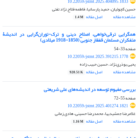
10.22059/jstmt.2025.404095.1833
حسین کچوئیان، حمید پارسانیا، فاطمه فلاح نژاد تفتی
مشاهده مقاله
اصل مقاله
1.4 M
همگرایی ترقی‌خواهی، اصلاح دینی و ترک-توران‌گرایی در اندیشۀ
متفکران مسلمان قفقاز جنوبی (1850-1918 میلادی)
صفحه
33-54
10.22059/jstmt.2025.391215.1778
یحیی بوذری‌نژاد، حسین حبیب زاده
مشاهده مقاله
اصل مقاله
928.51 K
بررسی مفهوم توسعه در اندیشه‌های علی شریعتی
صفحه
55-72
10.22059/jstmt.2025.401274.1821
غلامرضا جمشیدیها، محمدرضا حسینی، هادی زمانی
مشاهده مقاله
اصل مقاله
1.16 M