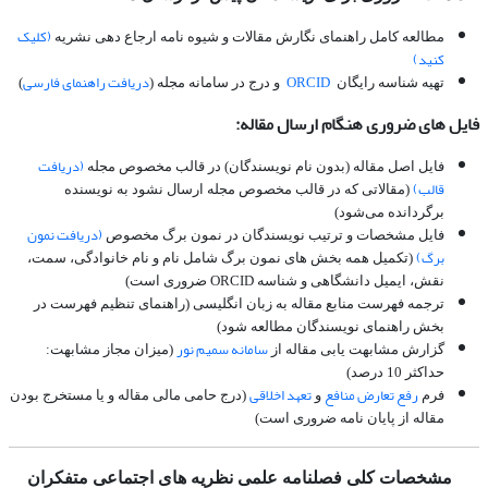
(کلیک
مطالعه کامل راهنمای نگارش مقالات و شیوه نامه ارجاع دهی نشریه
کنید)
ORCID
دریافت راهنمای فارسی
تهیه شناسه رایگان
و درج در سامانه مجله (
)
فایل های ضروری هنگام ارسال مقاله:
(دریافت
فایل اصل مقاله (بدون نام نویسندگان) در قالب مخصوص مجله
قالب)
(مقالاتی که در قالب مخصوص مجله ارسال نشود به نویسنده
برگردانده می‌شود)
(دریافت نمون
فایل مشخصات و ترتیب نویسندگان در نمون برگ مخصوص
برگ)
(تکمیل همه بخش های نمون برگ شامل نام و نام خانوادگی، سمت،
نقش، ایمیل دانشگاهی و شناسه ORCID ضروری است)
ترجمه فهرست منابع مقاله به زبان انگلیسی (راهنمای تنظیم فهرست در
بخش راهنمای نویسندگان مطالعه شود)
سامانه سمیم نور
گزارش مشابهت یابی مقاله از
(میزان مجاز مشابهت:
حداکثر 10 درصد)
رفع تعارض منافع
تعهد اخلاقی
فرم
و
(درج حامی مالی مقاله و یا مستخرج بودن
مقاله از پایان نامه ضروری است)
مشخصات کلی فصلنامه علمی نظریه های اجتماعی متفکران