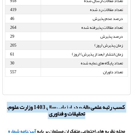
تعداد مقالات ارسال شده
918
تعداد مقالات رد شده
419
درصد عدم پذیرش
46
تعداد مقالات پذیرفته شده
264
درصد پذیرش
29
زمان پذیرش (روز)
205
زمان انتشار (بعد از پذیرش) (روز)
61
تعداد پایگاه های نمایه شده
30
تعداد داوران
557
کسب رتبه علمی «الف» در ارزیابی سال 1403 وزارت علوم،
تحقیقات و فناوری
مجله نظریه های اجتماعی متفکران مسلمان بر پایه
آیین‌نامه شماره