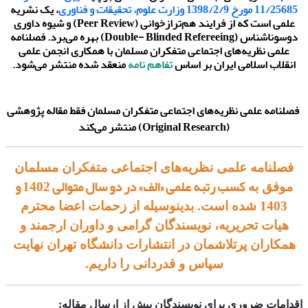
11/25685 مورخ 1398/2/9 وزارت علوم، تحقیقات و فناوری
، یک نشریه
علمی است که از فرایند هم‌تراز‌خوانی (Peer Review) و شیوه داوری
دوسوناشناس (Double- Blinded Refereeing) بهره می‌‌برد.
فصلنامه
علمی نظریه‌های اجتماعی متفکران مسلمان با همکاری انجمن علمی
انقلاب اسلامی ایران بر اساس
تفاهم نامه
منعقد شده منتشر می‌شود.
فصلنامه علمی نظریه‌های اجتماعی متفکران مسلمان فقط
مقاله پژوهشی
(Original Research) منتشر می‌کند
فصلنامه علمی نظریه‌های اجتماعی متفکران مسلمان
کسب رتبه علمی «الف» در دو سال متوالی 1402 و
موفق به
1403
شده است. بدینوسیله از زحمات اعضا محترم
هیات تحریریه، نویسندگان گرامی و داوران ارجمند و
همکاران پرتلاشمان در انتشارات دانشگاه تهران نهایت
سپاس و قدردانی را داریم.
اقدامات ضروری برای نویسندگان پیش از ارسال مقاله: