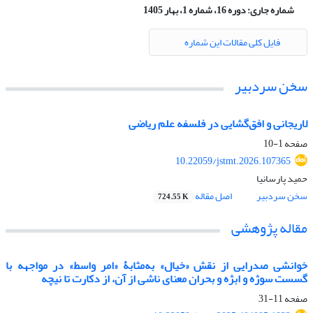
شماره جاری:
دوره 16، شماره 1، بهار 1405
فایل کلی مقالات این شماره
سخن سردبیر
لاریجانی و افق‌گشایی در فلسفه علم ریاضی
صفحه
1-10
10.22059/jstmt.2026.107365
حمید پارسانیا
سخن سردبیر
اصل مقاله
724.55 K
مقاله پژوهشی
خوانشی صدرایی از نقش «خیال» به‌مثابۀ «امر واسط» در مواجهه با
گسست سوژه و ابژه و بحران معنای ناشی از آن، از دکارت تا نیچه
صفحه
11-31