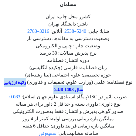
مسلمان
کشور محل چاپ: ایران
ناشر: دانشگاه تهران
3216-2783
5240-2538
شاپا: چاپی:
آنلاین:
وضعیت دسترسی به مقاله‌ها: دسترسی باز
وضعیت چاپ: چاپی و الکترونیکی
نرخ پذیرش مقالات: 30 درصد
دوره انتشار: فصلنامه
زبان فصلنامه: فارسی (چکیده انگلیسی)
حوزه تخصصی: علوم اجتماعی (بینا رشته‌ای)
رتبه ارزیابی
نوع فصلنامه: علمی (وزارت علوم، تحقیقات و فناوری)
سال 1403 (الف)
0.083
ضریب تاثیر در ISC (پایگاه استنادی علوم جهان اسلام):
نوع داوری: داوری بسته و حداقل 2 داور برای هر مقاله
صدور گواهی پذیرش و انتشار: فقط به‌صورت الکترونیکی
میانگین بازه زمانی بررسی اولیه: کمتر از 4 روز
میانگین بازه زمانی فرایند داوری: حداقل 6 هفته
سمیم نور
سامانه مشابهت‌یابی: