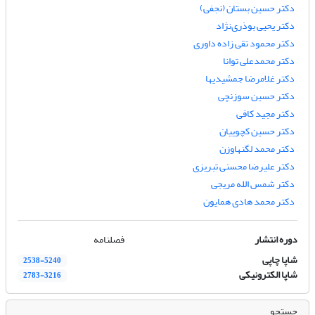
دکتر حسین بستان (نجفی)
دکتر یحیی بوذری‌نژاد
دکتر محمود تقی زاده داوری
دکتر محمدعلی توانا
دکتر غلامرضا جمشیدیها
دکتر حسین سوزنچی
دکتر مجید کافی
دکتر حسین کچوییان
دکتر محمد لگنهاوزن
دکتر علیرضا محسنی تبریزی
دکتر شمس الله مریجی
دکتر محمد هادی همایون
دوره انتشار
فصلنامه
شاپا چاپی
2538-5240
شاپا الکترونیکی
2783-3216
جستجو