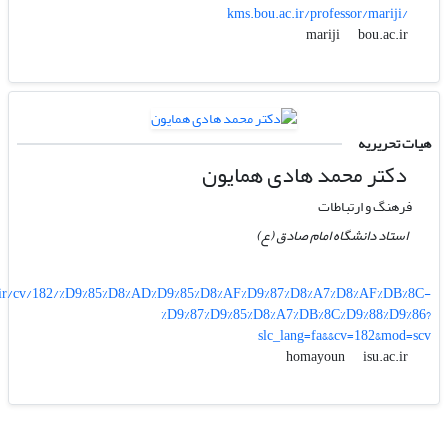
kms.bou.ac.ir/professor/mariji/
bou.ac.ir
mariji
هیات تحریریه
دکتر محمد هادی همایون
فرهنگ و ارتباطات
استاد دانشگاه امام صادق (ع)
c.ir/cv/182/%D9%85%D8%AD%D9%85%D8%AF%D9%87%D8%A7%D8%AF%DB%8C-
%D9%87%D9%85%D8%A7%DB%8C%D9%88%D9%86?
slc_lang=fa&&cv=182&mod=scv
isu.ac.ir
homayoun