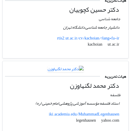
هیات تحریریه
دکتر حسین کچوییان
جامعه شناسی
دانشیار جامعه شناسی دانشگاه تهران
rtis2.ut.ac.ir/cv/kachoian/?lang=fa-ir
ut.ac.ir
kachoian
هیات تحریریه
دکتر محمد لگنهاوزن
فلسفه
استاد فلسفه مؤسسه آموزشی پژوهشی امام خمینی (ره)
iki.academia.edu/MuhammadLegenhausen
yahoo.com
legenhausen