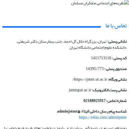
تماس با ما
نشانی پستی:
تهران، بزرگراه جلال آل احمد، جنب بیمارستان دکتر شریعتی،
دانشکده علوم اجتماعی دانشگاه تهران
کد پستی :
1411713118
صندوق پستی :
14395/773
نشانی وبگاه:
https://jstmt.ut.ac.ir/
نشانی پست الکترونیک:
jstmt@ut.ac.ir
شماره تماس: 02188025917
شناسه پیام رسان داخلی (ایتا): @adminjstmt
https://eitaa.com/adminjstmt
به منظور تسریع در پاسخگویی پیشنهاد می شود درخواست‌ها از طریق فرم «تماس با