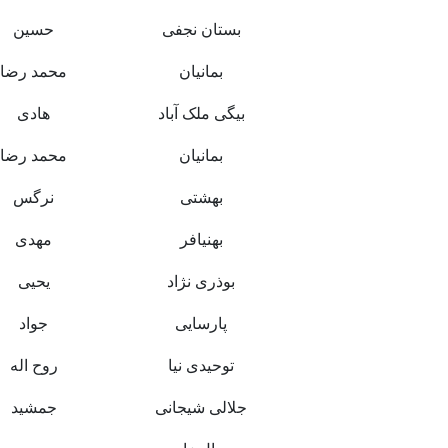
بستان نجفی
حسین
بمانیان
محمد رضا
بیگی ملک آباد
هادی
بمانیان
محمد رضا
بهشتی
نرگس
بهنیافر
مهدی
بوذری نژاد
یحیی
پارسایی
جواد
توحیدی نیا
روح اله
جلالی شیجانی
جمشید