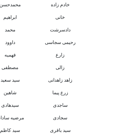
خادم زاده
محمدحسن
خانی
ابراهیم
دادسرشت
محمد
رحیمی سجاسی
داوود
زارع
فهمیه
زالی
مصطفی
زاهد زاهدانی
سید سعید
زرع پیما
شاهین
ساجدی
سیدهادی
سجادی
مرضیه سادا
سید باقری
سید کاظم