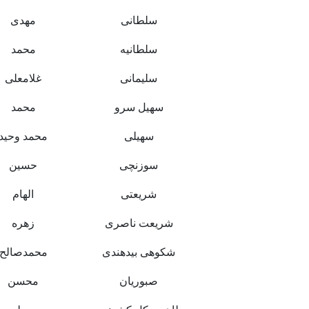
سلطانی
مهدی
سلطانیه
محمد
سلیمانی
غلامعلی
سهیل سرو
محمد
سهیلی
محمد وحید
سوزنچی
حسین
شریعتی
الهام
شریعت ناصری
زهره
شکوهی بیدهندی
محمدصالح
صبوریان
محسن