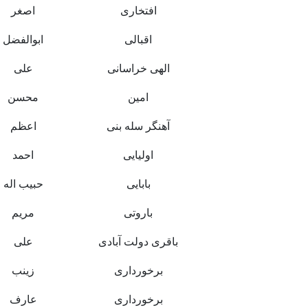
افتخاری
اصغر
اقبالی
ابوالفضل
الهی خراسانی
علی
امین
محسن
آهنگر سله بنی
اعظم
اولیایی
احمد
بابایی
حبیب اله
باروتی
مریم
باقری دولت آبادی
علی
برخورداری
زینب
برخورداری
عارف