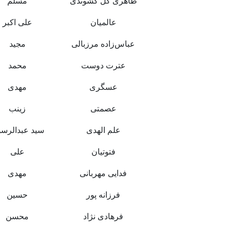
طاهری کل کشوندی
مسلم
عالمیان
علی اکبر
عباس‌زاده مرزبالی
مجید
عترت دوست
محمد
عسگری
مهدی
عصمتی
زینب
علم الهدی
سید عبدالرس
فتوتیان
علی
فدایی مهربانی
مهدی
فرزانه پور
حسین
فرهادی نژاد
محسن