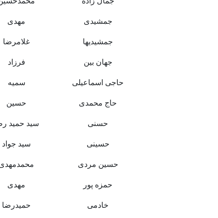
جمال زاده
محمدحسین
جمشیدی
مهدی
جمشیدیها
غلامرضا
جهان بین
فرزاد
حاجی اسماعیلی
سمیه
حاج محمدی
حسین
حسنی
سید حمید رض
حسینی
سید جواد
حسین مردی
محمدمهدی
حمزه پور
مهدی
خادمی
حمیدرضا