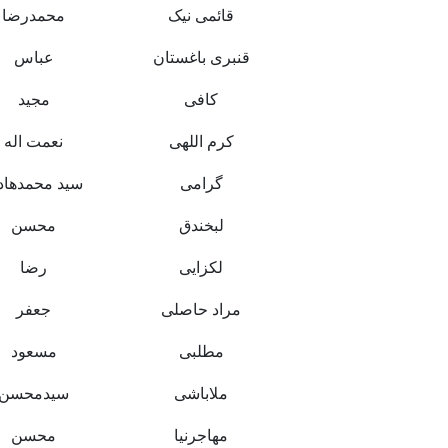
قائمی نیک
محمدرضا
قنبری باغستان
عباس
کافی
مجید
کرم اللهی
نعمت اله
گرامی
سید محمدهاد
لبخندق
محسن
لکزایی
رضا
مراد حاصلی
جعفر
مطلبی
مسعود
ملاباشی
سیدمحسن
مهاجرنیا
محسن