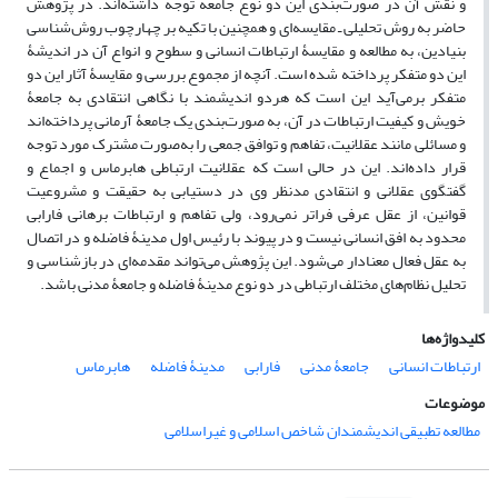
و نقش آن در صورت‌بندی این دو نوع جامعه توجه داشته‌اند. در پژوهش
حاضر به روش تحلیلی ـ مقایسه‌ای و همچنین با تکیه بر چهارچوب روش‌شناسی
بنیادین، به مطالعه و مقایسۀ ارتباطات انسانی و سطوح و انواع آن در اندیشۀ
این دو متفکر پرداخته شده است. آنچه از مجموع بررسی و مقایسۀ آثار این دو
متفکر برمی‌آید این است که هردو اندیشمند با نگاهی انتقادی به جامعۀ
خویش و کیفیت ارتباطات در آن، به صورت‌بندی یک جامعۀ آرمانی پرداخته‌اند
و مسائلی مانند عقلانیت، تفاهم و توافق جمعی را به‌صورت مشترک مورد توجه
قرار داده‌اند. این در حالی است که عقلانیت ارتباطی هابرماس و اجماع و
گفتگوی عقلانی و انتقادی مدنظر وی در دستیابی به حقیقت و مشروعیت
قوانین، از عقل عرفی فراتر نمی‌رود، ولی تفاهم و ارتباطات برهانی فارابی
محدود به افق انسانی نیست و در پیوند با رئیس اول مدینۀ فاضله و در اتصال
به عقل فعال معنادار می‌شود. این پژوهش می‌تواند مقدمه‌ای در بازشناسی و
تحلیل نظام‌های مختلف ارتباطی در دو نوع مدینۀ فاضله و جامعۀ مدنی باشد.
کلیدواژه‌ها
ارتباطات انسانی
جامعۀ مدنی
فارابی
مدینۀ فاضله
هابرماس
موضوعات
مطالعه تطبیقی اندیشمندان شاخص اسلامی و غیراسلامی