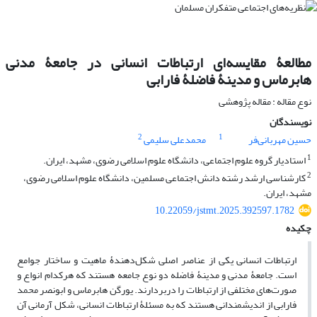
مطالعۀ مقایسه‌ای ارتباطات انسانی در جامعۀ مدنی
هابرماس و مدینۀ فاضلۀ فارابی
نوع مقاله : مقاله پژوهشی
نویسندگان
2
1
حسین مهربانی‌فر
محمدعلی سلیمی
1
استادیار گروه علوم اجتماعی، دانشگاه علوم اسلامی رضوی، مشهد، ایران.
2
کارشناسی ارشد رشته دانش اجتماعی مسلمین، دانشگاه علوم اسلامی رضوی،
مشهد، ایران.
10.22059/jstmt.2025.392597.1782
چکیده
ارتباطات انسانی یکی از عناصر اصلی شکل‌دهندۀ ماهیت و ساختار جوامع
است. جامعۀ مدنی و مدینۀ فاضله دو نوع جامعه هستند که هرکدام انواع و
صورت‌های مختلفی از ارتباطات را دربردارند. یورگن هابرماس و ابونصر محمد
فارابی از اندیشمندانی هستند که به مسئلۀ ارتباطات انسانی، شکل آرمانی آن