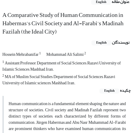
عنوان مقاله
English
A Comparative Study of Human Communication in
Habermas’s Civil Society and Al-Farabi’s Madinah
Fazilah (the Ideal City)
نویسندگان
English
1
2
Hossein Mehrabanifar
Mohammad Ali Salimi
1
Assistant Professor, Department of Social Sciences, Razavi University of
Islamic Sciences, Mashhad, Iran.
2
MA of Muslim Social Studies, Department of Social Sciences, Razavi
University of Islamic sciences, Mashhad, Iran.
چکیده
English
Human communication is a fundamental element shaping the nature and
structure of societies. Civil society and Madinah Fazilah represent two
distinct types of societies, each characterized by different forms of
communication. Jürgen Habermas and Abu Nasr Muhammad Al-Farabi
are prominent thinkers who have examined human communication, its