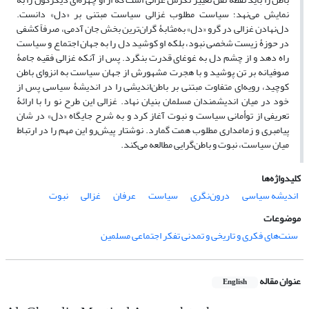
نمایش می‌نهد؛ سیاست مطلوب غزالی سیاست مبتنی بر «دل» دانست.
دل‌نهادن غزالی در گرو «دل» به‌مثابۀ گران‌ترین بخش جان آدمی، صرفاً کشفی
در حوزۀ زیست شخصی نبود، بلکه او کوشید دل را به جهان اجتماع و سیاست
راه دهد و از چشم دل به غوغای قدرت بنگرد. پس از آنکه غزالی فقیه جامۀ
صوفیانه بر تن پوشید و با هجرت مشهورش از جهان سیاست به انزوای باطن
کوچید، رویه‌ای متفاوت مبتنی بر باطن‌اندیشی را در اندیشۀ سیاسی پس از
خود در میان اندیشمندان مسلمان بنیان نهاد. غزالی این طرح نو را با ارائۀ
تعریفی از توأمانی سیاست و نبوت آغاز کرد و به شرح جایگاه «دل» در شان
پیامبری و زمامداری مطلوب همت گمارد. نوشتار پیش‌رو این مهم را در ارتباط
میان سیاست، نبوت و باطن‌گرایی مطالعه می‌کند.
کلیدواژه‌ها
اندیشه سیاسی
درون‌نگری
سیاست
عرفان
غزالی
نبوت
موضوعات
سنت‌های فکری و تاریخی و تمدنی تفکر اجتماعی مسلمین
عنوان مقاله
English