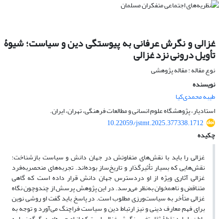
غزالی و نگرش عرفانی به پیوستگی دین و سیاست؛ شیوۀ
تأویل درونی نزد غزالی
نوع مقاله : مقاله پژوهشی
نویسنده
طیبه محمدی‌کیا
استادیار، پژوهشگاه علوم انسانی و مطالعات فرهنگی، تهران، ایران.
10.22059/jstmt.2025.377338.1712
چکیده
غزالی را باید با نقش‌های متفاوتش در جهان دانش و سیاست بازشناخت؛
نقش‌هایی که بسیار تأثیرگذار و تاریخ‌ساز بوده‌اند. تجربه‌های منحصربه‌فرد
غزالی آثاری ویژه از او دردسترس جهان دانش قرار داده است که گاهی
متناقض و ناهمخوان به‌نظر می‌رسد. در این پژوهش پرسش از چندوچون نگاه
غزالی متأخر به سیاست‌ورزی مطلوب است. در پاسخ باید گفت او روشی نوین
برای فهم معارف دینی و نیز ارتباط دین و سیاست فراچنگ می‌آورد و توجه به
باطن را باید نقطۀ ثقل تغییر نگرش غزالی است که از او چهره‌ای دیگرگون را به