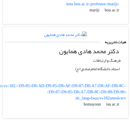
kms.bou.ac.ir/professor/mariji/
bou.ac.ir
mariji
هیات تحریریه
دکتر محمد هادی همایون
فرهنگ و ارتباطات
استاد دانشگاه امام صادق (ع)
c.ir/cv/182/%D9%85%D8%AD%D9%85%D8%AF%D9%87%D8%A7%D8%AF%DB%8C-
%D9%87%D9%85%D8%A7%DB%8C%D9%88%D9%86?
slc_lang=fa&&cv=182&mod=scv
isu.ac.ir
homayoun