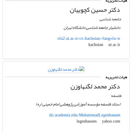
هیات تحریریه
دکتر حسین کچوییان
جامعه شناسی
دانشیار جامعه شناسی دانشگاه تهران
rtis2.ut.ac.ir/cv/kachoian/?lang=fa-ir
ut.ac.ir
kachoian
هیات تحریریه
دکتر محمد لگنهاوزن
فلسفه
استاد فلسفه مؤسسه آموزشی پژوهشی امام خمینی (ره)
iki.academia.edu/MuhammadLegenhausen
yahoo.com
legenhausen