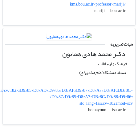
kms.bou.ac.ir/professor/mariji/
bou.ac.ir
mariji
هیات تحریریه
دکتر محمد هادی همایون
فرهنگ و ارتباطات
استاد دانشگاه امام صادق (ع)
c.ir/cv/182/%D9%85%D8%AD%D9%85%D8%AF%D9%87%D8%A7%D8%AF%DB%8C-
%D9%87%D9%85%D8%A7%DB%8C%D9%88%D9%86?
slc_lang=fa&&cv=182&mod=scv
isu.ac.ir
homayoun