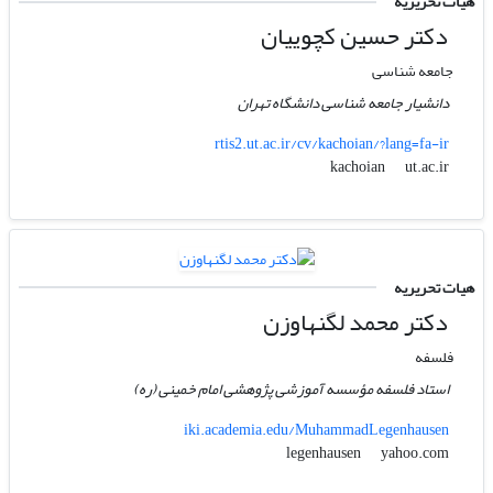
هیات تحریریه
دکتر حسین کچوییان
جامعه شناسی
دانشیار جامعه شناسی دانشگاه تهران
rtis2.ut.ac.ir/cv/kachoian/?lang=fa-ir
ut.ac.ir
kachoian
هیات تحریریه
دکتر محمد لگنهاوزن
فلسفه
استاد فلسفه مؤسسه آموزشی پژوهشی امام خمینی (ره)
iki.academia.edu/MuhammadLegenhausen
yahoo.com
legenhausen