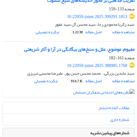
تقریب مذهبی بر محور اندیشه‌های شیخ شلتوت
صفحه
133-159
10.22059/jstmt.2025.399291.1813
سید زکریا محمودی رجا، سید محسن آل سید غفور
مشاهده مقاله
اصل مقاله
چکیده تفصیلی
1.21 M
مفهوم، موضوع، علل و سنخ‌های بیگانگی در آرا و آثار شریعتی
صفحه
161-182
10.22059/jstmt.2025.388985.1768
سید عابدین بزرگی، . محمد محسن حسن پور، علیرضا محسنی تبریزی
مشاهده مقاله
اصل مقاله
چکیده تفصیلی
914.7 K
مقالات آماده انتشار
شماره جاری
شماره‌های پیشین نشریه