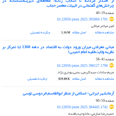
از اقتدار مردانه تا انتخاب زنانه؛ مطالعه‌ای دیرینه‌شناسانه در
چرخش‌های گفتمانی در الهیات معاصر حجاب
صفحه
19-40
10.22059/jstmt.2025.395069.1791
امیر مهاجر میلانی
مشاهده مقاله
اصل مقاله
چکیده تفصیلی
1.16 M
مبانی معرفتی میزان ورود دولت به اقتصاد در دهه 1360 (با تمرکز بر
نظریه ولایت‌فقیه امام خمینی)
صفحه
41-58
10.22059/jstmt.2025.390127.1790
مریم سادات سیدکریمی، یحیی بوذری نژاد
مشاهده مقاله
اصل مقاله
چکیده تفصیلی
829.88 K
آرمانشهر ایرانی- اسلامی از منظر ابوالقاسم فردوسی توسی
صفحه
59-90
10.22059/jstmt.2025.384445.1742
حمیدرضا صارمی، مانا وحیدبافنده