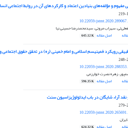
 مفهوم و مؤلفه‌های بنیادین اعتماد و کارکردهای آن در روابط اجتماعی انسا
1
10.22059/jstmt.2020.289067
علی‌ئی، سهراب مروتی، سیدمحمدرضا حسینی نیا
اله
اصل مقاله
645.12 K
طبیقی رویکرد فمینیسم اسلامی و امام خمینی (ره) در تحقق حقوق اجتماعی 
2
10.22059/jstmt.2020.288353
مپور، زهره نصرت خوارزمی
اله
اصل مقاله
596.35 K
نقد آراء شایگان در باب ایدئولوژیزاسیون سنت
2
10.22059/jstmt.2020.265691
ایران
اله
اصل مقاله
624.32 K