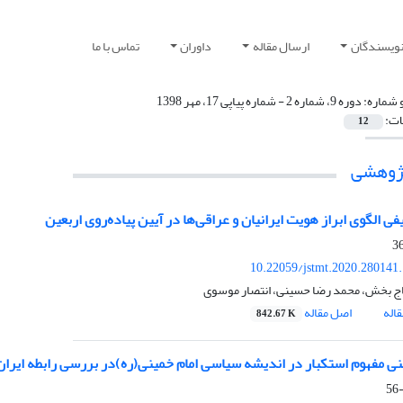
نویسندگان
ارسال مقاله
داوران
تماس با ما
 شماره:
دوره 9، شماره 2 - شماره پیاپی 17، مهر 1398
ات:
12
پژوهشی
فی الگوی ابراز هویت ایرانیان و عراقی‌ها در آیین پیاده‌روی اربعین
10.22059/jstmt.2020.280141
اج بخش، محمد رضا حسینی، انتصار موسوی
اله
اصل مقاله
842.67 K
نی مفهوم استکبار در اندیشه سیاسی امام خمینی(ره)در بررسی رابطه ایران 