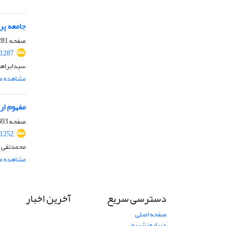
جامعه پرد
صفحه
81-302
.1287
سیدابراه
مشاهده مق
مفهوم ار
صفحه
03-329
.1252
محمدتقی پی
مشاهده مق
دسترسی سریع
آخرین اخبار
صفحه اصلی
درباره نشریه