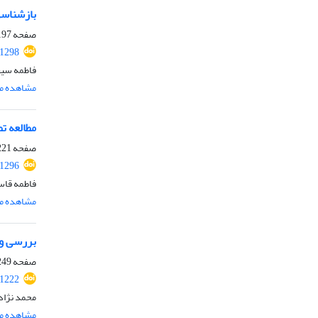
بازشناسی
صفحه
97-219
.1298
فاطمه سیف
مشاهده مق
مطالعه ت
صفحه
21-248
.1296
فاطمه قاس
مشاهده مق
بررسی و 
صفحه
49-279
.1222
محمد نژاد
مشاهده مق