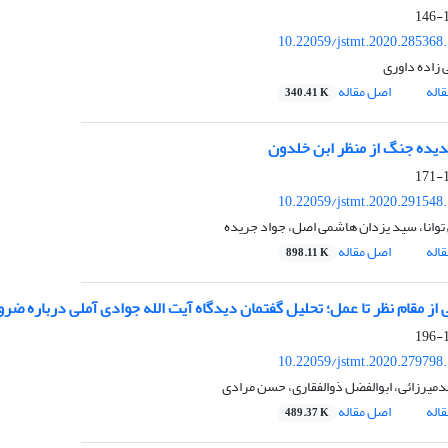
1
10.22059/jstmt.2020.285368
 زاده داوری
اله
اصل مقاله
340.41 K
یده جنگ از منظر ابن خلدون
1
10.22059/jstmt.2020.291548
توانا، سید یزدان هاشمی اصل، جواد جریده
اله
اصل مقاله
898.11 K
 از مقام نظر تا عمل؛ تحلیل گفتمان دیدگاه آیت الله جوادی آملی درباره ضر
1
10.22059/jstmt.2020.279798
یرزائی، ابوالفضل ذوالفقاری، حسن مرادی
اله
اصل مقاله
489.37 K