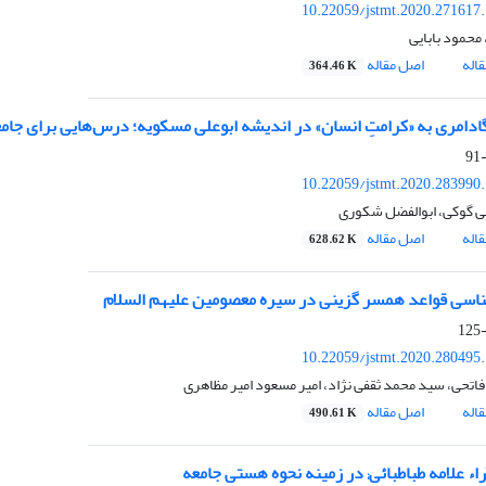
10.22059/jstmt.2020.271617
 محمود بابایی
اله
اصل مقاله
364.46 K
ادامری به «کرامتِ انسان» در اندیشه ابوعلی مسکویه؛ درس‌هایی برای جامع
10.22059/jstmt.2020.283990
ی گوکی، ابوالفضل شکوری
اله
اصل مقاله
628.62 K
اسی قواعد همسر گزینی در سیره معصومین علیهم السلام
10.22059/jstmt.2020.280495
اتحی، سید محمد ثقفی نژاد، امیر مسعود امیر مظاهری
اله
اصل مقاله
490.61 K
اء علامه طباطبائی; در زمینه نحوه هستی جامعه