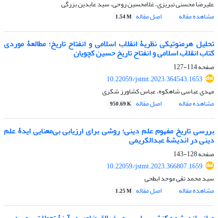
علیرضا محسنی تبریزی، غلامحسین روحی، سید عابدین بزرگی
مشاهده مقاله
اصل مقاله
1.54 M
تحلیل هرمنوتیکی نظریۀ انقلاب اسلامی و انفتاح تاریخ؛ مطالعۀ موردی
کتاب انقلاب اسلامی و انفتاح تاریخ حسین کچویان
صفحه
114-127
10.22059/jstmt.2023.364543.1653
مهدی عباسی شاهکوه، عباس کشاورز شکری
مشاهده مقاله
اصل مقاله
950.69 K
بررسی تاریخ مفهوم علم دینی؛ روشی برای ارزیابی بی‌معنایی ایدۀ علم
دینی در اندیشۀ عبدالکریمی
صفحه
128-143
10.22059/jstmt.2023.366807.1659
سید محمد تقی موحد ابطحی
مشاهده مقاله
اصل مقاله
1.25 M