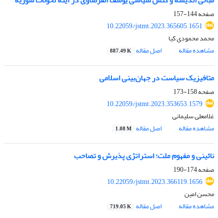
مبانی اندیشه و کنش سیاسی یوسف القرضاوی در آینۀ تحولات سوریه
صفحه
144-157
10.22059/jstmt.2023.365605.1651
محمد محمودی کیا
مشاهده مقاله
اصل مقاله
887.49 K
متافیزیک سیاست در جهان‌بینی اسلامی
صفحه
158-173
10.22059/jstmt.2023.353653.1579
غلامعلی سلیمانی
مشاهده مقاله
اصل مقاله
1.08 M
نائینی و مفهوم ملت؛ استراتژی پذیرش و تصاحب
صفحه
174-190
10.22059/jstmt.2023.366119.1656
محسن امین
مشاهده مقاله
اصل مقاله
719.05 K