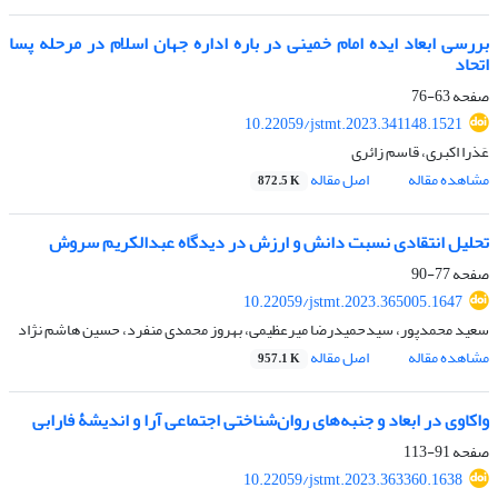
بررسی ابعاد ایده امام خمینی در باره اداره جهان اسلام در مرحله پسا
اتحاد
صفحه
63-76
10.22059/jstmt.2023.341148.1521
عَذرا اکبری، قاسم زائری
مشاهده مقاله
اصل مقاله
872.5 K
تحلیل انتقادی نسبت دانش و ارزش در دیدگاه عبدالکریم سروش
صفحه
77-90
10.22059/jstmt.2023.365005.1647
سعید محمدپور، سیدحمیدرضا میرعظیمی، بهروز محمدی منفرد، حسین هاشم نژاد
مشاهده مقاله
اصل مقاله
957.1 K
واکاوی در ابعاد و جنبه‌های روان‌شناختی اجتماعی آرا و اندیشۀ فارابی
صفحه
91-113
10.22059/jstmt.2023.363360.1638