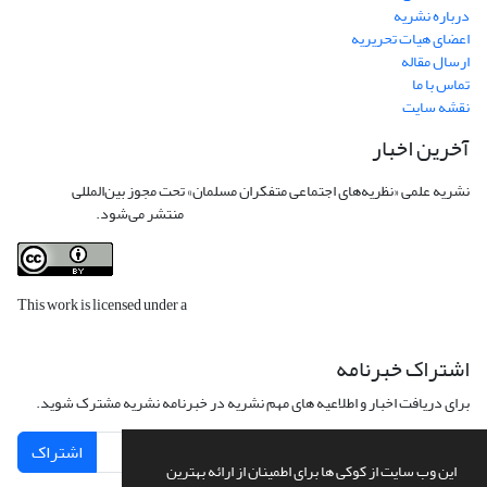
درباره نشریه
اعضای هیات تحریریه
ارسال مقاله
تماس با ما
نقشه سایت
آخرین اخبار
نشریه علمی «نظریه‌های اجتماعی متفکران مسلمان» تحت مجوز بین‌المللی
Creative
Commons Attribution 4.0 International License
منتشر می‌شود.
This work is licensed under a
Creative Commons Attribution 4.0
International License
.
اشتراک خبرنامه
برای دریافت اخبار و اطلاعیه های مهم نشریه در خبرنامه نشریه مشترک شوید.
اشتراک
این وب سایت از کوکی ها برای اطمینان از ارائه بهترین