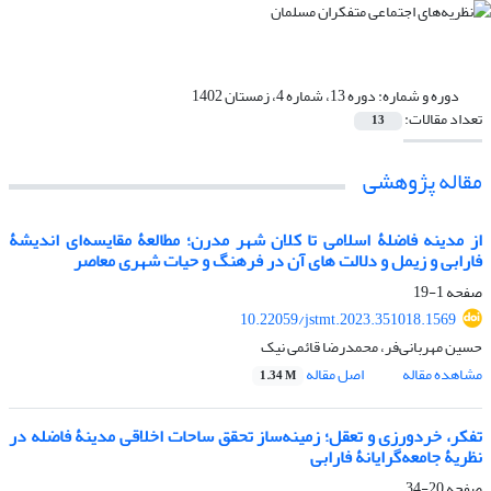
دوره و شماره:
دوره 13، شماره 4، زمستان 1402
تعداد مقالات:
13
مقاله پژوهشی
از مدینه فاضلۀ اسلامی تا کلان شهر مدرن؛ مطالعۀ مقایسه‌ای اندیشۀ
فارابی و زیمل و دلالت های آن در فرهنگ و حیات شهری معاصر
صفحه
1-19
10.22059/jstmt.2023.351018.1569
حسین مهربانی‌فر، محمدرضا قائمی نیک
مشاهده مقاله
اصل مقاله
1.34 M
تفکر، خردورزی و تعقل؛ زمینه‌ساز تحقق ساحات اخلاقی مدینۀ فاضله در
نظریۀ جامعه‌گرایانۀ فارابی
صفحه
20-34