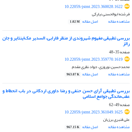
10.22059/jstmt.2023.360028.1622
فرشته ابوالحسنی نیارکی
مشاهده مقاله
اصل مقاله
1.02 M
بررسی تطبیقی مفهوم شهروندی از منظر فارابی، السدیر مک‌اینتایر و جان‌
رالز
صفحه
35-48
10.22059/jstmt.2023.359770.1619
محمدحسین نوروزی، جواد نظری مقدم
مشاهده مقاله
اصل مقاله
963.07 K
بررسی تطبیقی آرای حسن حنفی و رضا داوری اردکانی در باب انحطاط و
عقب‌ماندگی جوامع اسلامی
صفحه
49-62
10.22059/jstmt.2023.361049.1625
علی قنبری برزیان
مشاهده مقاله
اصل مقاله
967.15 K