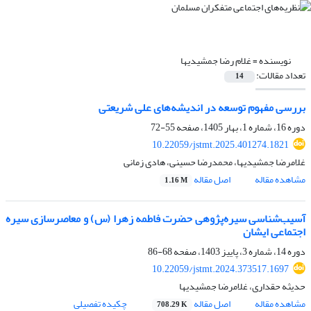
نویسنده =
غلام رضا جمشیدیها
تعداد مقالات:
14
بررسی مفهوم توسعه در اندیشه‌های علی شریعتی
دوره 16، شماره 1، بهار 1405، صفحه
55-72
10.22059/jstmt.2025.401274.1821
غلامرضا جمشیدیها، محمدرضا حسینی، هادی زمانی
مشاهده مقاله
اصل مقاله
1.16 M
آسیب‌شناسی سیره‌پژوهی حضرت فاطمه زهرا (س) و معاصرسازی سیره
اجتماعی ایشان
دوره 14، شماره 3، پاییز 1403، صفحه
68-86
10.22059/jstmt.2024.373517.1697
حدیثه حقداری، غلامرضا جمشیدیها
مشاهده مقاله
اصل مقاله
چکیده تفصیلی
708.29 K