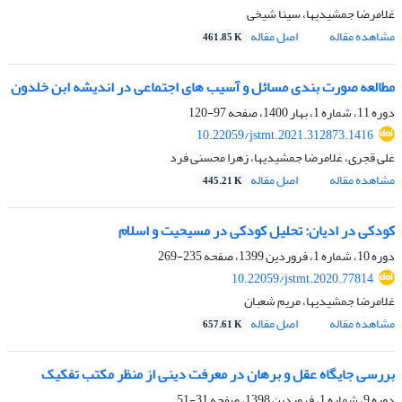
غلامرضا جمشیدیها، سینا شیخی
مشاهده مقاله
اصل مقاله
461.85 K
مطالعه صورت بندی مسائل و آسیب های اجتماعی در اندیشه ابن خلدون
دوره 11، شماره 1، بهار 1400، صفحه
97-120
10.22059/jstmt.2021.312873.1416
علی قجری، غلامرضا جمشیدیها، زهرا محسنی فرد
مشاهده مقاله
اصل مقاله
445.21 K
کودکی در ادیان: تحلیل کودکی در مسیحیت و اسلام
دوره 10، شماره 1، فروردین 1399، صفحه
235-269
10.22059/jstmt.2020.77814
غلامرضا جمشیدیها، مریم شعبان
مشاهده مقاله
اصل مقاله
657.61 K
بررسی جایگاه عقل و برهان در معرفت دینی از منظر مکتب تفکیک
دوره 9، شماره 1، فروردین 1398، صفحه
31-51