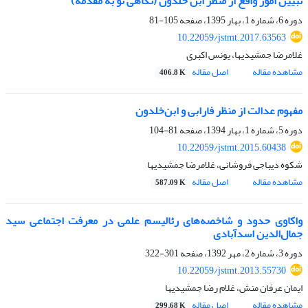
تبیین امور واقع از منظر ابن خلدون (نگاهی نو به مقدمه)
دوره 6، شماره 1، بهار 1395، صفحه
105-81
10.22059/jstmt.2017.63563
غلامرضا جمشیدیها، یونس اکبری
مشاهده مقاله
اصل مقاله
406.8 K
مفهوم عدالت از منظر فارابی و ابن‌خلدون
دوره 5، شماره 1، بهار 1394، صفحه
81-104
10.22059/jstmt.2015.60438
شکوه دیباجی فروشانی، غلامرضا جمشیدیها
مشاهده مقاله
اصل مقاله
587.09 K
واکاوی حدود و شاخصه‌های رئالیسم علمی در معرفت اجتماعی سید
جمال‌الدین اسدآبادی
دوره 3، شماره 2، مهر 1392، صفحه
301-322
10.22059/jstmt.2013.55730
ایمان عرفان منش، غلام رضا جمشیدیها
مشاهده مقاله
اصل مقاله
299.68 K