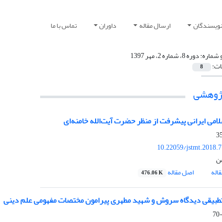
نویسندگان
ارسال مقاله
داوران
تماس با ما
 شماره:
دوره 8، شماره 2، مهر 1397
ات:
8
پژوهشی
لامی ایرانی پیشرفت از منظر حضرت آیت‌الله خامنه‌ای
10.22059/jstmt.2018.
ن
اله
اصل مقاله
476.06 K
طبیقی دیدگاه سروش و شهید مطهری پیرامون مختصات مفهومی علم دینی