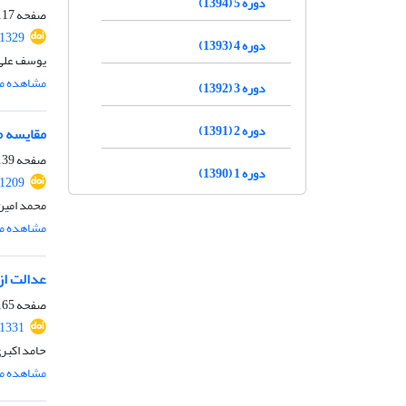
دوره 5 (1394)
صفحه
17-137
71329
دوره 4 (1393)
یوسف علی 
مشاهده مق
دوره 3 (1392)
دوره 2 (1391)
مقایسه م
صفحه
39-163
دوره 1 (1390)
.1209
محمد امین 
مشاهده مق
عدالت از
صفحه
65-183
71331
حامد اکبر
مشاهده مق