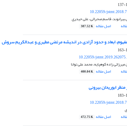
1
10.22059/jstmt.2018.
بیرانوند، قاسم صحرائی، علی حیدری
اله
اصل مقاله
387.52 K
فهوم، ابعاد و حدود آزادی در اندیشه مرتضی مطهری و عبدالکریم سروش
1
10.22059/jstmt.2019.262075
میرزائی زاده کوهپایه، محمد علی توانا
اله
اصل مقاله
400.04 K
 منظر ابوریحان بیرونی
1
10.22059/jstmt.2018.
ی
اله
اصل مقاله
472.75 K