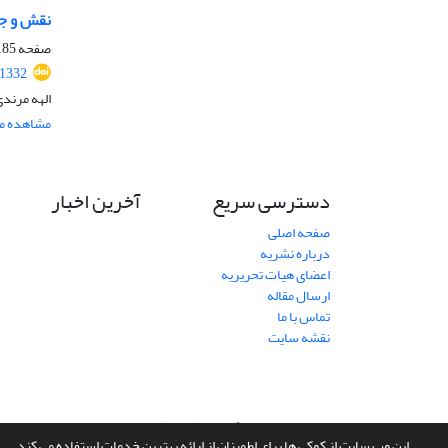
نقش و جای
صفحه
85-201
71332
الهه مرند
مشاهده مق
دسترسی سریع
آخرین اخبار
صفحه اصلی
درباره نشریه
اعضای هیات تحریریه
ارسال مقاله
تماس با ما
نقشه سایت
سامانه مدیریت نشریات علمی.
طراحی و پیاده سازی از
سیناوب
این وب سایت از کوکی ها برای اطمینان از ارائه بهترین خدمات استفاده می کند.