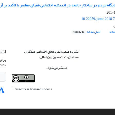
گاه مردم در ساختار جامعه در اندیشه اجتماعی فقهای معاصر با تاکید بر آرا
1
10.22059/jstmt.2018.
ی
اله
اصل مقاله
408.02 K
اشت
نشریه علمی «نظریه‌های اجتماعی متفکران
مسلمان» تحت مجوز بین‌المللی
Creative
برای 
Commons Attribution 4.0 International
مشتر
License
منتشر می‌شود.
This work is licensed under a
Creative
Commons Attribution 4.0 International
License
.