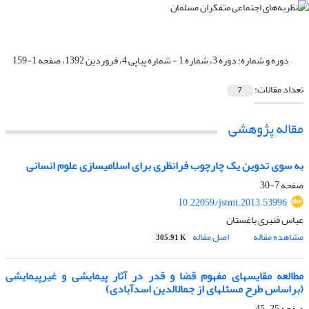
دوره و شماره:
دوره 3، شماره 1 - شماره پیاپی 4، فروردین 1392، صفحه 1-159
تعداد مقالات:
7
مقاله پژوهشی
به سوی تدوین یک چارچوب فرانظری برای اسلامی‏سازی علوم انسانی
صفحه
7-30
10.22059/jstmt.2013.53996
عباس قنبری باغستان
مشاهده مقاله
اصل مقاله
305.91 K
مطالعه مقایسه‏ای مفهوم قضا و قدر در آثار پیمایشی و غیرپیمایشی
(براساس طرح مسئله‏ای از جمال‏الدین اسدآبادی)
صفحه
25-45