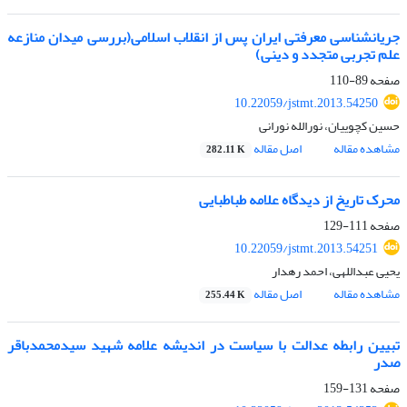
جریان‏شناسی معرفتی ایران پس از انقلاب اسلامی(بررسی میدان منازعه
علم تجربی متجدد و دینی)
صفحه
89-110
10.22059/jstmt.2013.54250
حسین کچوییان، نورالله نورانی
مشاهده مقاله
اصل مقاله
282.11 K
محرک تاریخ از دیدگاه علامه طباطبایی
صفحه
111-129
10.22059/jstmt.2013.54251
یحیی عبداللهی، احمد رهدار
مشاهده مقاله
اصل مقاله
255.44 K
تبیین رابطه عدالت با سیاست در اندیشه علامه شهید سیدمحمدباقر
صدر
صفحه
131-159