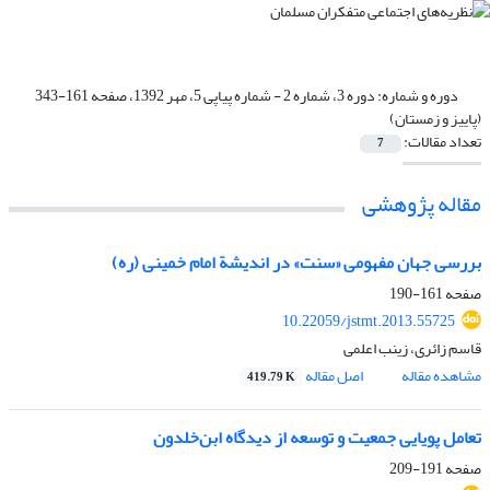
دوره و شماره:
دوره 3، شماره 2 - شماره پیاپی 5، مهر 1392، صفحه 161-343
(پاییز و زمستان)
تعداد مقالات:
7
مقاله پژوهشی
بررسی جهان مفهومی «سنت» در اندیشة امام خمینی (ره)
صفحه
161-190
10.22059/jstmt.2013.55725
قاسم زائری، زینب اعلمی
مشاهده مقاله
اصل مقاله
419.79 K
تعامل پویایی جمعیت و توسعه از دیدگاه ابن‌خلدون
صفحه
191-209