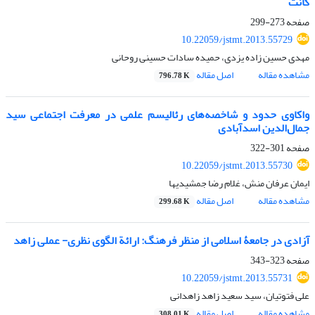
کانت
صفحه
273-299
10.22059/jstmt.2013.55729
مهدی حسین زاده یزدی، حمیده سادات حسینی روحانی
مشاهده مقاله
اصل مقاله
796.78 K
واکاوی حدود و شاخصه‌های رئالیسم علمی در معرفت اجتماعی سید
جمال‌الدین اسدآبادی
صفحه
301-322
10.22059/jstmt.2013.55730
ایمان عرفان منش، غلام رضا جمشیدیها
مشاهده مقاله
اصل مقاله
299.68 K
آزادی در جامعۀ اسلامی از منظر فرهنگ: ارائة الگوی نظری- عملی زاهد
صفحه
323-343
10.22059/jstmt.2013.55731
علی فتوتیان، سید سعید زاهد زاهدانی
مشاهده مقاله
اصل مقاله
308.01 K