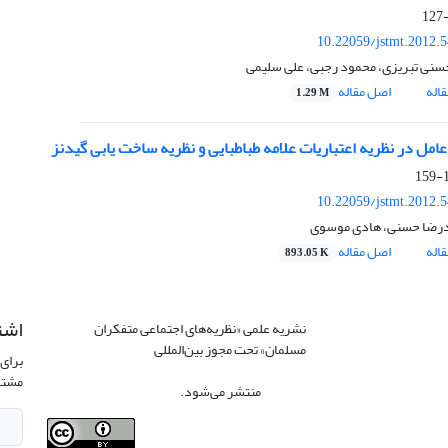
10.22059/jstmt.2012.
سنی تبریزی، محمود رجبی، علی سلیمی
اله
اصل مقاله
1.29 M
امل در نظریه اعتباریات علامه طباطبایی و نظریه ساخت یابی گیدنز
1
10.22059/jstmt.2012.
رضا حسنی، هادی موسوی
اله
اصل مقاله
893.05 K
اشت
نشریه علمی «نظریه‌های اجتماعی متفکران
مسلمان» تحت مجوز بین‌المللی
Creative
برای 
Commons Attribution 4.0 International
مشتر
License
منتشر می‌شود.