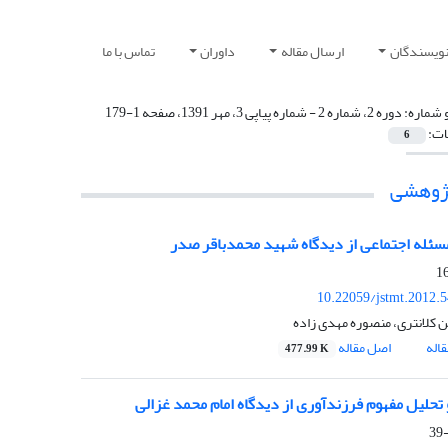
نویسندگان
ارسال مقاله
داوران
تماس با ما
 شماره:
دوره 2، شماره 2 - شماره پیاپی 3، مهر 1391، صفحه 1-179
ات:
6
پژوهشی
ئله اجتماعی از دیدگاه شهید محمدباقر صدر
10.22059/jstmt.2012.
 کلانتری، منصوره مهدی زاده
اله
اصل مقاله
477.99 K
تحلیل مفهوم فرزندآوری از دیدگاه امام محمد غزالی