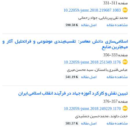
صفحه
311-331
10.22059/jstmt.2018.219687.1083
محمد تقی پیربابایی، جواد رحمانی
مشاهده مقاله
اصل مقاله
590.58 K
اسلامی‌‍سازی دانش معاصر: تقسیم‌بندی موضوعی و فراتحلیل آثار و
مهم‌ترین منابع
صفحه
333-356
10.22059/jstmt.2018.251349.1176
عباس قنبری باغستان، سید محسن میری
مشاهده مقاله
اصل مقاله
541.19 K
تبیین نقش و کارکرد آموزه جهاد در فرآیند انقلاب اسلامی ایران
صفحه
357-376
10.22059/jstmt.2018.249229.1170
حجت داوند، محمدحسین جمشیدی
مشاهده مقاله
اصل مقاله
581.57 K