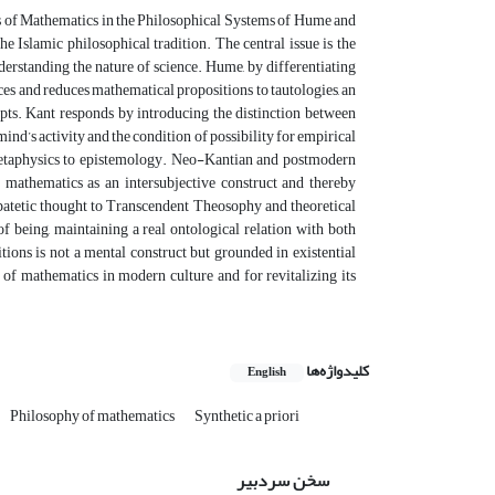
tus of Mathematics in the Philosophical Systems of Hume and
e Islamic philosophical tradition. The central issue is the
erstanding the nature of science. Hume, by differentiating
ces and reduces mathematical propositions to tautologies, an
epts. Kant responds by introducing the distinction between
ind’s activity and the condition of possibility for empirical
metaphysics to epistemology. Neo-Kantian and postmodern
g mathematics as an intersubjective construct and thereby
ipatetic thought to Transcendent Theosophy and theoretical
f being, maintaining a real ontological relation with both
ions is not a mental construct but grounded in existential
ce of mathematics in modern culture and for revitalizing its
کلیدواژه‌ها
English
Philosophy of mathematics
Synthetic a priori
سخن سردبیر