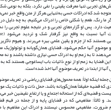
ش‌های تجربی تنها معرفت یقینی را نفی نکرد، بلکه به نوعی شک
 متوجه شد که ادراکات حسی به‌تنهایی هرگز از متن واقع خبر نمی‌
گر ما رنگ، طعم یا شکلی خاص را ادراک می‌کنیم، به چه دلیل در
یت دارد. پس او گزاره‌های تجربی و در نتیجه علوم تجربی را نه 
گزاره‌های غیر یقینی می‌داند 
گزاره‌هایی هستند که از جزم و یقین علمی بهره می‌برند. و هیوم ناگزی
و موضوع آنها حکم می‌شود، قضایای همان‌گویانه و توتولوژیک م
 می‌دهند تا به زعم او به ادراک حسی نیازی داشته باشند و نه م
این قضایا به زعم او از نوع ذاتیات باب ایساغوجی هستند که به
نها از ابتدا در تعریف موضوع آنها اخذ شده است.
آن جمله اینکه اولاً: همه محمول‌های قضایای ریاضی در تعریف موض
واردی که قضیه حقیقتاً همان‌گویانه باشد، حمل ذات و ذاتیات یک م
ست و قضیه‌ای که از استحاله اجتماع و یا ارتفاع نقیضین خبر می‌
د. و ثالثاً: مفاهیمی که در قضایای پایه و از جمله در فهم قض
وم ضرورت، مفاهیمی محسوس نیستند و ادراک این مفاهیم با م