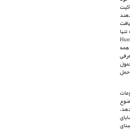
اکیت
دهند
یافت
تنها
بلکه در حکایت آنها نسبت به واقع نیز گرفتار شک و تردید می‌شود (Hume,
ر همه
عرفی
حمول
 حمل
وعات
وضوع
دهد،
ایای
بنای