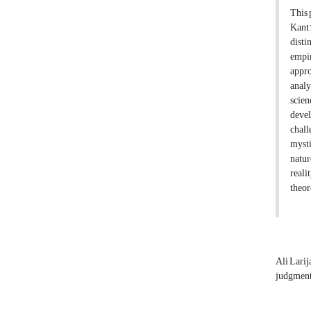
This 
Kant,
disti
empir
appro
analy
scien
devel
chall
mysti
natur
reali
theor
Ali Larij
judgmen