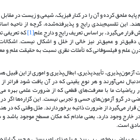
 پایه ملحق کرده و آن را در کنار فیزیک، شیمی و زیست در مقابل 
د. این تقسیم‌بندی رایج و پذیرفته‌شده، گرچه از ناحیه اسات
 قرار می‌گیرد، بر اساس تعریف رایج و دارج علم
[1]
که تعریفی ت
 دقیق‌تر و عمیق‌تر نیز خالی از خلل و اشکال نیست. اشکالات
درن علم و فیلسوفانی که تأملات نظری نسبت به حقیقت علم و م
ت آزمون‌پذیری، تأییدپذیری، ابطال‌پذیری و اموری از این قبیل ه
‌دنبال نمی‌آورند و هر نوع یقینی که در آن یافت شود فراتر از 
 ریاضیات ما با معرفت‌های قطعی که از ضرورت علمی بهره می‌
ی در گرو آزمون‌های حسی و تجربی نیست. این گزاره‌ها اگر در 
ن قرار می‌گیرد از ضرورت ذاتیه برخوردارند. مثل وقتی که در ه
ر خارج وجود دارد، یعنی مادام که مکان مسطح موجود باشد و
صادق است.
ی و ریاضی به‌خوبی پی برد و با مبنای امپریستی و حس‌گرایانه