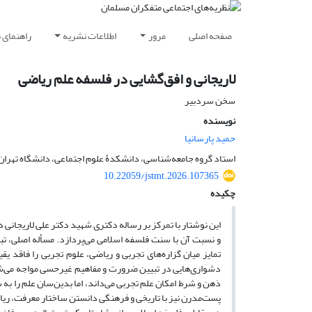
صفحه اصلی
مرور
اطلاعات نشریه
راهنمای 
لاریجانی و افق‌گشایی در فلسفه علم ریاضی
سخن سردبیر
نویسنده
حمید پارسانیا
استاد گروه جامعه‌شناسی، دانشکدۀ علوم اجتماعی، دانشگاه تهران، 
10.22059/jstmt.2026.107365
چکیده
این نوشتار با تمرکز بر رساله دکتری شهید دکتر علی لاریجانی
و نسبت آن با سنت فلسفه اسلامی می‌پردازد. مسأله اصلی، ت
تمایز میان گزاره‌های تجربی و ریاضی، علوم تجربی را فاقد یق
دشواری‌هایی در تبیین ضرورت و مفاهیم غیرحسی مواجه می‌شود.
ذهن و شرط امکان علم تجربی می‌داند، اما بدین‌سان علم را به
پست‌مدرن نیز با تاریخی و فرهنگی دانستن ساختار معرفت، ریاض