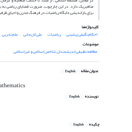
در مقابل، فلسفه اسلامی ـ از مشاء تا حکمت متعالیه و عرفان 
متافیزیک دارد. در این چارچوب، ضرورت قضایای ریاضی نه ب
برای بازاندیشی جایگاه ریاضیات در فرهنگ مدرن و احیای ظرفی
کلیدواژه‌ها
احکام تألیفی پیشینی
ریاضیات
علی لاریجانی
علم تجربی
موضوعات
مطالعه تطبیقی اندیشمندان شاخص اسلامی و غیراسلامی
عنوان مقاله
English
Mathematics
نویسنده
English
چکیده
English