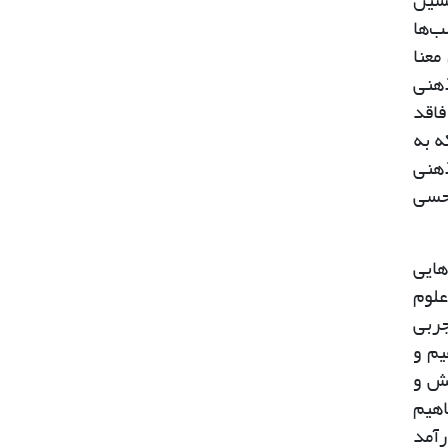
یشین
ب‌ها
معنا
ذهنی
فاقد
ه به
ذهنی
 حسی
هایی
علوم
جربی
یم و
خش و
اهیم
رآمد