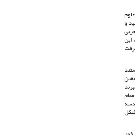
علوم
ید و
جربی
 این
عرفت
ستند
یقین
برند
مقام
ندسه
 شکل
 خود