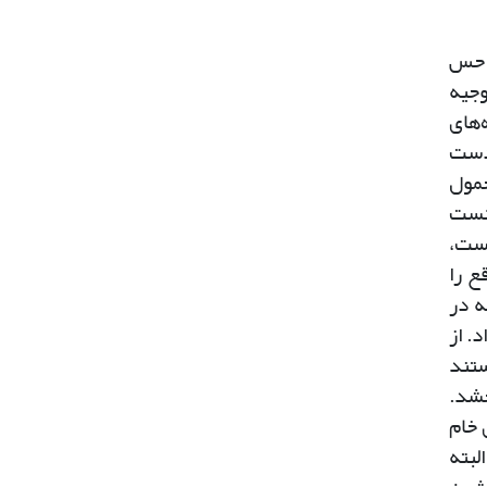
ق حس
وجیه
‌های
 دست
حمول
انست
نیست،
ع را
ه در
. از
ستند
خشد.
 خام
لبته