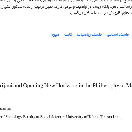
نظری ـ ریاضیات را دانشی عینی و مبتنی بر مراتب وجود می‌داند که پیوندی واقعی با ط
رساخت ذهن، بلکه ریشه در واقعیت وجودی دارد. بدین ترتیب، رساله مذکور افقی را
ت‌های نظری آن در سنت اسلامی می‌گشاید.
فلسفه اسلامی
فلسفه ریاضیات
کانت
هیوم
rijani and Opening New Horizons in the Philosophy of 
rsania
 of Sociology, Faculty of Social Sciences, University of Tehran, Tehran, Iran.