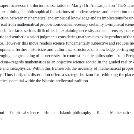
paper focuses on the doctoral dissertation of Martyr Dr. Ali Larijani on “The Sta
” examining the philosophical foundations of modern science and its relation to th
nction between mathematical and empirical knowledge and its implications for und
ical from mathematical propositions, denies necessary certainty to empirical scien
ach that faces serious difficulties in explaining necessity and non-sensory conc
tic and synthetic a priori judgments, considering mathematics as the product of the m
ce. However, this move renders science fundamentally subjective and reduces 
opments further historicize and culturalize structures of knowledge, portrayin
enging the grounding of its necessity. In contrast, Islamic philosophy—from Per
cism—regards mathematics as an objective science rooted in the graded reality o
e and metaphysics. Within this framework, the necessity of mathematical proposit
ty. Thus, Larijani’s dissertation offers a strategic horizon for rethinking the pla
etical potential within the Islamic intellectual tradition.
ani
Empirical science
Hume
Islamic philosophy
Kant
Mathematics
ts