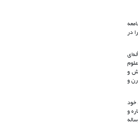
امعه
ا در
ه‌ای
علوم
نش و
رن و
 خود
ره و
ساله