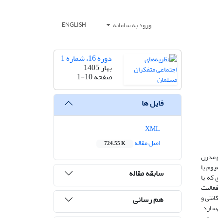
ورود به سامانه
ENGLISH
دوره 16، شماره 1
بهار 1405
صفحه
1-10
فایل ها
XML
اصل مقاله
724.55 K
م مدرن
وم با
سابقه مقاله
 که با
فعالیت
انتی و
هم رسانی
‌سازد.