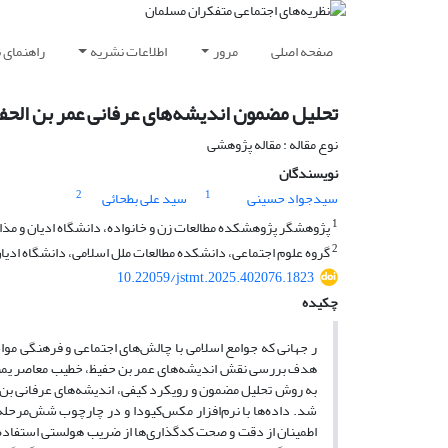
صفحه اصلی
مرور
اطلاعات نشریه
راهنمای 
تحلیل مضمون اندیشه‌های عرفانی عمر بن الحفیظ
نوع مقاله : مقاله پژوهشی
نویسندگان
2
1
سیدجواد حسینی
سید علی بطحائی
1
پژوهشگر پژوهشکده مطالعات زن و خانواده، دانشگاه ادیان و مذاه
2
گروه علوم اجتماعی، دانشکده مطالعات ملل اسلامی، دانشگاه ادیان
10.22059/jstmt.2025.402076.1823
چکیده
ر جهانی که جوامع اسلامی با چالش‌های اجتماعی و فرهنگی موا
هدف بررسی نقش اندیشه‌های عمر بن حفیظ، خطیب معاصر یمنی، د
اطمینان از دقت و صحت کدگذاری‌ها از ضریب هولستی استفاده 