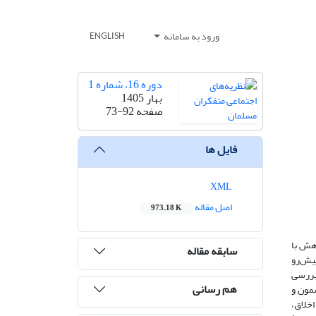
ورود به سامانه
ENGLISH
دوره 16، شماره 1
بهار 1405
صفحه
73-92
فایل ها
XML
اصل مقاله
973.18 K
وهش با
سابقه مقاله
پیش‌رو
یمنی و بین‌المللی بررسی
هم رسانی
 تحلیل مضمون و
اخلاق،