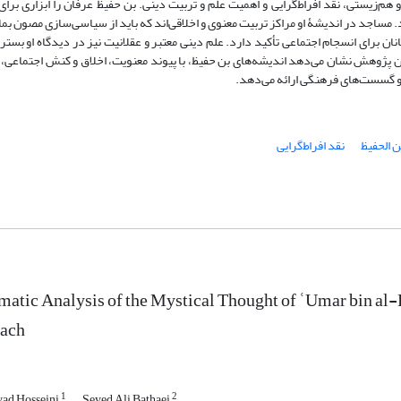
هم‌زیستی، نقد افراط‌گرایی و اهمیت علم و تربیت دینی. بن حفیظ عرفان را ابزاری برای
اجد در اندیشۀ او مراکز تربیت معنوی و اخلاقی‌اند که باید از سیاسی‌سازی مصون بمان
ان برای انسجام اجتماعی تأکید دارد. علم دینی معتبر و عقلانیت نیز در دیدگاه او بستر
ین پژوهش نشان می‌دهد اندیشه‌های بن حفیظ، با پیوند معنویت، اخلاق و کنش اجتماعی، 
ی و گسست‌های فرهنگی ارائه می‌دهد.
ن الحفیظ
نقد افراط‌گرایی
atic Analysis of the Mystical Thought of ʿUmar bin al
ach
1
2
vad Hosseini
Seyed Ali Bathaei