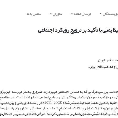
نویسندگان
ارسال مقاله
داوران
تماس با ما
 یمنی با تأکید بر ترویج رویکرد اجتماعی
ب، قم ، ایران.
 و مذاهب، قم، ایران.
جه‌اند، بررسی عرفانی که به مسائل اجتماعی می‌پردازد، ضروری به‌نظر می‌رسد. این پژ
ر بازتعریف عرفان اجتماعی و تأثیر آن بر جوامع اسلامی انجام شده است. در مطالعۀ 
به روش تحلیل مضمون و رویکرد کیفی، اندیشه‌های عرفانی بن حفیظ با تحلیل هفت مصاحبۀ منتشرشده (2002-2011) در رسانه‌های 
شد. داده‌ها با نرم‌افزار مکس‌کیودا و در چارچوب شش‌مرحله‌ای براون و کلارک تحلیل و 191 کد استخراج شدند. برای سنجش اعتبار روایی
شد. یافته‌ها شش مضمون اصلی را شناسایی کردند: عرفان اجتماعی مبتنی بر اعتدال و 