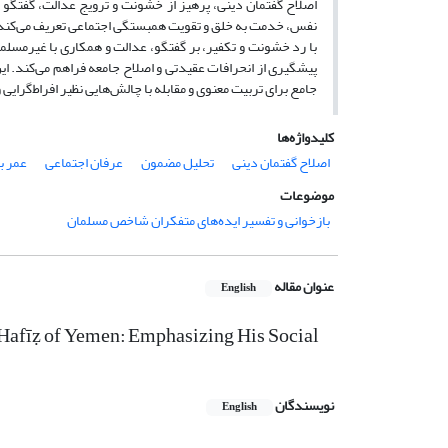
اصلاح گفتمان دینی، پرهیز از خشونت و ترویج عدالت، گفتگو و 
نفس، خدمت به خلق و تقویت همبستگی اجتماعی تعریف می‌کند. مس
با رد خشونت و تکفیر، بر گفتگو، عدالت و همکاری با غیرمسلمان
پیشگیری از انحرافات عقیدتی و اصلاح جامعه فراهم می‌کند. ا
جامع برای تربیت معنوی و مقابله با چالش‌هایی نظیر افراط‌گرای
کلیدواژه‌ها
اصلاح گفتمان دینی
تحلیل مضمون
عرفان اجتماعی
عمر ب
موضوعات
بازخوانی و تفسیر ایده‌های متفکران شاخص مسلمان
عنوان مقاله
English
-Hafīẓ of Yemen: Emphasizing His Social
نویسندگان
English