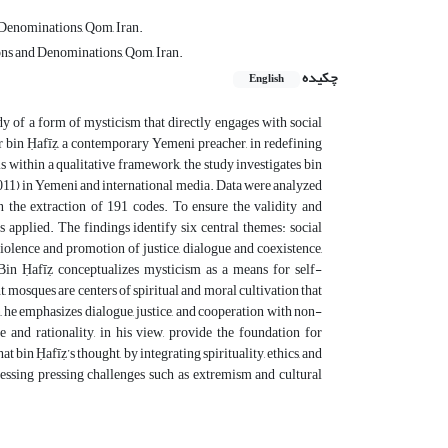
 Denominations, Qom, Iran.
ions and Denominations, Qom, Iran.
چکیده
English
dy of a form of mysticism that directly engages with social
ar bin Ḥafīẓ, a contemporary Yemeni preacher, in redefining
within a qualitative framework, the study investigates bin
2011) in Yemeni and international media. Data were analyzed
he extraction of 191 codes. To ensure the validity and
as applied. The findings identify six central themes: social
violence and promotion of justice, dialogue and coexistence,
 Bin Ḥafīẓ conceptualizes mysticism as a means for self-
t, mosques are centers of spiritual and moral cultivation that
he emphasizes dialogue, justice, and cooperation with non-
and rationality, in his view, provide the foundation for
 bin Ḥafīẓ’s thought, by integrating spirituality, ethics, and
essing pressing challenges such as extremism and cultural