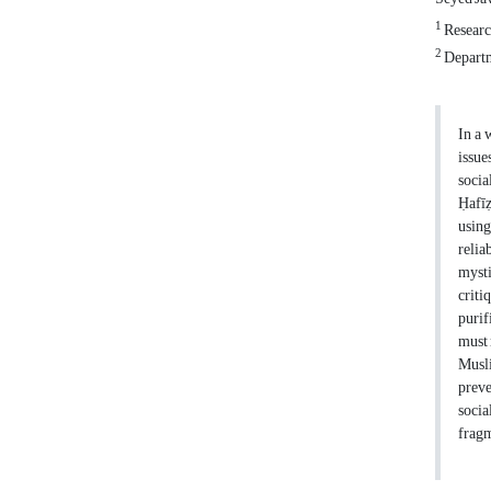
1
Research
2
Departme
In a 
issue
socia
Ḥafīẓ
using
relia
mysti
criti
purif
must 
Musli
preve
socia
fragm