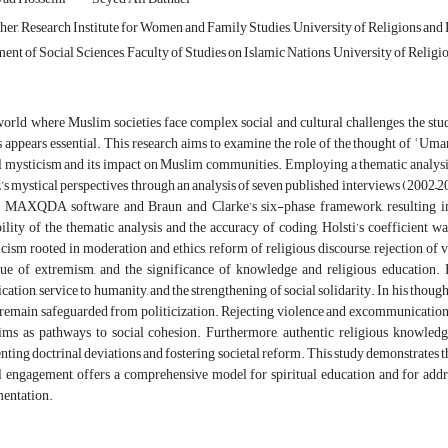
er, Research Institute for Women and Family Studies, University of Religions and
nt of Social Sciences, Faculty of Studies on Islamic Nations, University of Relig
world where Muslim societies face complex social and cultural challenges, the stu
s appears essential. This research aims to examine the role of the thought of ʿUm
l mysticism and its impact on Muslim communities. Employing a thematic analysis 
’s mystical perspectives through an analysis of seven published interviews (2002–
 MAXQDA software and Braun and Clarke’s six-phase framework, resulting in t
bility of the thematic analysis and the accuracy of coding, Holsti’s coefficient w
cism rooted in moderation and ethics, reform of religious discourse, rejection of 
que of extremism, and the significance of knowledge and religious education.
ication, service to humanity, and the strengthening of social solidarity. In his though
remain safeguarded from politicization. Rejecting violence and excommunication, 
ms as pathways to social cohesion. Furthermore, authentic religious knowledge 
nting doctrinal deviations and fostering societal reform. This study demonstrates that
l engagement, offers a comprehensive model for spiritual education and for addr
entation.