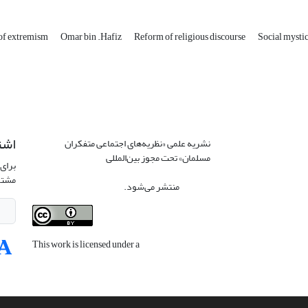
 of extremism
Omar bin .Hafiz
Reform of religious discourse
Social mysti
اشت
نشریه علمی «نظریه‌های اجتماعی متفکران
مسلمان» تحت مجوز بین‌المللی
Creative
برای 
Commons Attribution 4.0 International
مشتر
License
منتشر می‌شود.
This work is licensed under a
Creative
Commons Attribution 4.0 International
License
.