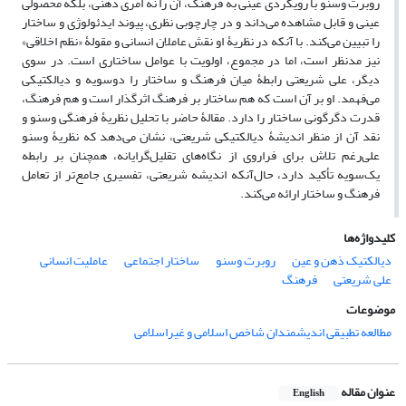
روبرت وسنو با رویکردی عینی به فرهنگ، آن را نه امری ذهنی، بلکه محصولی
عینی و قابل مشاهده می‌داند و در چارچوبی نظری، پیوند ایدئولوژی و ساختار
را تبیین می‌کند. با آنکه در نظریۀ او نقش عاملان انسانی و مقولۀ «نظم اخلاقی»
نیز مدنظر است، اما در مجموع، اولویت با عوامل ساختاری است. در سوی
دیگر، علی شریعتی رابطۀ میان فرهنگ و ساختار را دوسویه و دیالکتیکی
می‌فهمد. او بر آن است که هم ساختار بر فرهنگ اثرگذار است و هم فرهنگ،
قدرت دگرگونی ساختار را دارد. مقالۀ حاضر با تحلیل نظریۀ فرهنگی وسنو و
نقد آن از منظر اندیشۀ دیالکتیکی شریعتی، نشان می‌دهد که نظریۀ وسنو
علی‌رغم تلاش برای فراروی از نگاه‌های تقلیل‌گرایانه، همچنان بر رابطه
یک‌سویه تأکید دارد، حال‌آنکه اندیشه شریعتی، تفسیری جامع‌تر از تعامل
فرهنگ و ساختار ارائه می‌کند.
کلیدواژه‌ها
دیالکتیک ذهن و عین
روبرت وسنو
ساختار اجتماعی
عاملیت انسانی
علی شریعتی
فرهنگ
موضوعات
مطالعه تطبیقی اندیشمندان شاخص اسلامی و غیراسلامی
عنوان مقاله
English