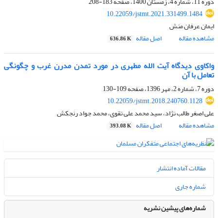
دوره 11، شماره 4، زمستان 1400، صفحه
183-208
10.22059/jstmt.2021.331499.1484
ایمان عرفان منش
مشاهده مقاله
اصل مقاله
636.86 K
واکاوی دیدگاه آیت الله مطهری در مورد تمدن مدرن غرب و چگونگی
تعامل با آن
دوره 7، شماره 2، مهر 1396، صفحه
109-130
10.22059/jstmt.2018.240760.1128
علی اصغر طالب نژاد، سید محمد علی تقوی، محمد جواد رنجکش
مشاهده مقاله
اصل مقاله
393.08 K
مقالات آماده انتشار
شماره جاری
شماره‌های پیشین نشریه