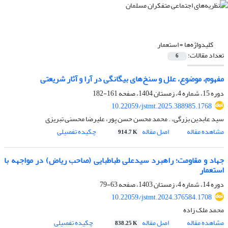
کلیدواژه‌ها =
استعمار
تعداد مقالات:
6
مفهوم، موضوع، علل و سنخ‌های بیگانگی در آرا و آثار شریعتی
دوره 15، شماره 4، زمستان 1404، صفحه
161-182
10.22059/jstmt.2025.388985.1768
سید عابدین بزرگی، . محمد محسن حسن پور، علیرضا محسنی تبریزی
مشاهده مقاله
اصل مقاله
چکیده تفصیلی
914.7 K
جهاد و مقاومت؛ راهبرد سیدعلی طباطبایی (صاحب ریاض) در مواجهه با
استعمار
دوره 14، شماره 4، زمستان 1403، صفحه
63-79
10.22059/jstmt.2024.376584.1708
محمد ملک زاده
مشاهده مقاله
اصل مقاله
چکیده تفصیلی
838.25 K