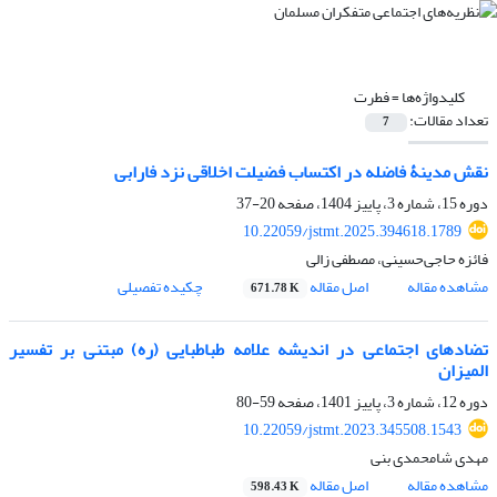
کلیدواژه‌ها =
فطرت
تعداد مقالات:
7
نقش مدینۀ فاضله در اکتساب فضیلت اخلاقی نزد فارابی
دوره 15، شماره 3، پاییز 1404، صفحه
20-37
10.22059/jstmt.2025.394618.1789
فائزه حاجی‌حسینی، مصطفی زالی
مشاهده مقاله
اصل مقاله
چکیده تفصیلی
671.78 K
تضادهای اجتماعی در اندیشه علامه طباطبایی (ره) مبتنی بر تفسیر
المیزان
دوره 12، شماره 3، پاییز 1401، صفحه
59-80
10.22059/jstmt.2023.345508.1543
مهدی شامحمدی بنی
مشاهده مقاله
اصل مقاله
598.43 K