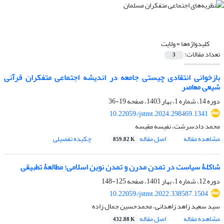
کلیدواژه‌ها =
ولایت
تعداد مقالات:
3
بازخوانی انتقادی چیستی جامعه در اندیشه اجتماعی متفکران قرآنی
شیعی معاصر
دوره 14، شماره 1، بهار 1403، صفحه
19-36
10.22059/jstmt.2024.298469.1341
محمد دادسرشت، نفیسه مقیسه
مشاهده مقاله
اصل مقاله
چکیده تفصیلی
859.82 K
شاکلۀ سیاست در تمدن مدرن و تمدن نوین اسلامی؛ مطالعۀ تطبیقی
دوره 12، شماره 1، بهار 1401، صفحه
125-148
10.22059/jstmt.2022.338587.1504
سید سعید زاهد زاهدانی، محمدحسین جمال زاده
مشاهده مقاله
اصل مقاله
432.88 K