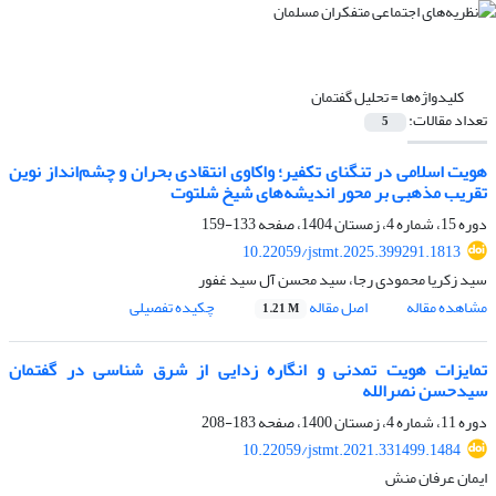
کلیدواژه‌ها =
تحلیل گفتمان
تعداد مقالات:
5
هویت اسلامی در تنگنای تکفیر؛ واکاوی انتقادی بحران و چشم‌انداز نوین
تقریب مذهبی بر محور اندیشه‌های شیخ شلتوت
دوره 15، شماره 4، زمستان 1404، صفحه
133-159
10.22059/jstmt.2025.399291.1813
سید زکریا محمودی رجا، سید محسن آل سید غفور
مشاهده مقاله
اصل مقاله
چکیده تفصیلی
1.21 M
تمایزات هویت تمدنی و انگاره زدایی از شرق شناسی در گفتمان
سیدحسن نصرالله
دوره 11، شماره 4، زمستان 1400، صفحه
183-208
10.22059/jstmt.2021.331499.1484
ایمان عرفان منش