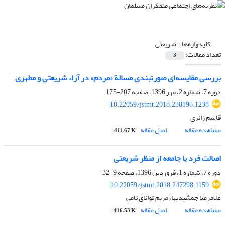
کلیدواژه‌ها =
شریعتی
تعداد مقالات:
3
بررسی مقایسه‌ای صورتبندی مسالة «مردم» در آراء شریعتی و مطهری
دوره 7، شماره 2، مهر 1396، صفحه
207-175
10.22059/jstmt.2018.238196.1238
قاسم زائری
مشاهده مقاله
اصل مقاله
411.67 K
اصالت فرد یا جامعه از منظر شریعتی
دوره 7، شماره 1، فروردین 1396، صفحه
9-32
10.22059/jstmt.2018.247298.1159
غلامرضا جمشیدیها، مریم توانای نامی
مشاهده مقاله
اصل مقاله
416.53 K