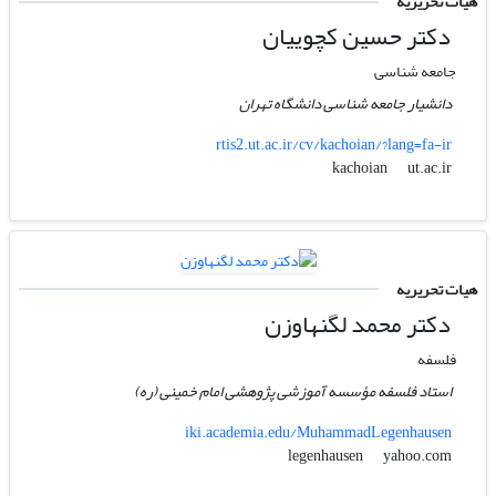
هیات تحریریه
دکتر حسین کچوییان
جامعه شناسی
دانشیار جامعه شناسی دانشگاه تهران
rtis2.ut.ac.ir/cv/kachoian/?lang=fa-ir
ut.ac.ir
kachoian
هیات تحریریه
دکتر محمد لگنهاوزن
فلسفه
استاد فلسفه مؤسسه آموزشی پژوهشی امام خمینی (ره)
iki.academia.edu/MuhammadLegenhausen
yahoo.com
legenhausen