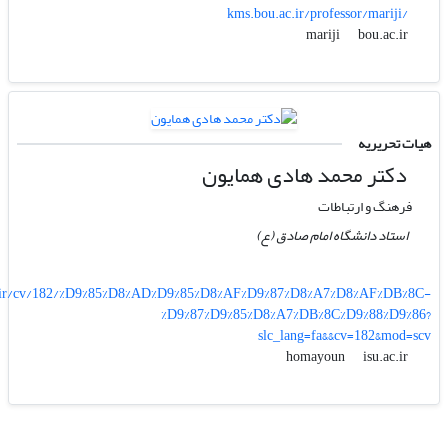
kms.bou.ac.ir/professor/mariji/
bou.ac.ir
mariji
هیات تحریریه
دکتر محمد هادی همایون
فرهنگ و ارتباطات
استاد دانشگاه امام صادق (ع)
c.ir/cv/182/%D9%85%D8%AD%D9%85%D8%AF%D9%87%D8%A7%D8%AF%DB%8C-
%D9%87%D9%85%D8%A7%DB%8C%D9%88%D9%86?
slc_lang=fa&&cv=182&mod=scv
isu.ac.ir
homayoun