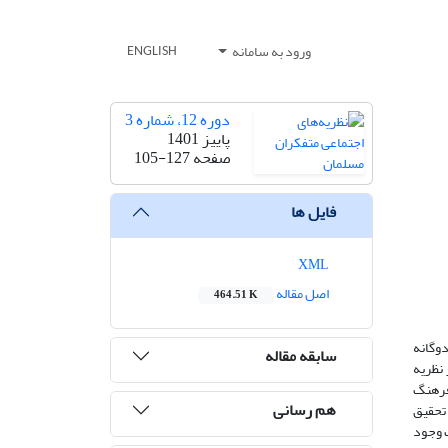
ورود به سامانه
ENGLISH
دوره 12، شماره 3
پاییز 1401
صفحه
105-127
فایل ها
XML
اصل مقاله
464.51 K
دوگانه
سابقه مقاله
نظریه
فرهنگ
هم رسانی
 تحقیق
 وجود