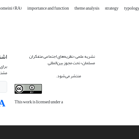
omeini (RA)
importance and function
theme analysis
strategy
typolog
اشت
نشریه علمی «نظریه‌های اجتماعی متفکران
مسلمان» تحت مجوز بین‌المللی
Creative
برای 
Commons Attribution 4.0 International
مشتر
License
منتشر می‌شود.
This work is licensed under a
Creative
Commons Attribution 4.0 International
License
.