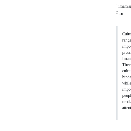
1
imam sa
2
isu
Cultu
range
impor
presc
Imam 
The r
cultu
hinde
while
impor
peopl
media
atten