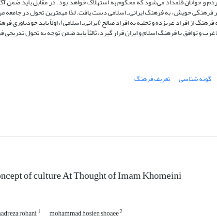
 مردم و جوانان قلمداد می‌شود که محکوم به استهلاک خواهد بود. در مقابل باید ضمن آگ
خر فرهنگی خویش، به فرهنگ ایرانی ـ اسلامی دست یافت. لذا مهمترین تحول در جامعه مر
از افراد غربزده و تحلیه به افراد صالح (ایرانی ـ اسلامی)، اولاً باید خودباوری فره
ط غرب و توافق با فرهنگ اسلام و ایران قرار گیرد، ثالثاً باید ضمن توجه به تحول تدریجی 
گونه شناسی
تعریف فرهنگ
oncept of culture At Thought of Imam Khomeini
1
2
dreza rohani
mohammad hosien shoaee