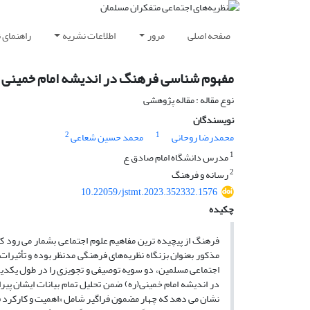
صفحه اصلی
مرور
اطلاعات نشریه
راهنمای 
مفهوم شناسی فرهنگ در اندیشه امام خمینی 
نوع مقاله : مقاله پژوهشی
نویسندگان
2
1
محمدرضا روحانی
محمد حسین شعاعی
1
مدرس دانشگاه امام صادق ع
2
رسانه و فرهنگ
10.22059/jstmt.2023.352332.1576
چکیده
فرهنگ از پیچیده ترین مفاهیم علوم اجتماعی بشمار می رود که 
مذکور بعنوان بزنگاه نظریه‌های فرهنگی مدنظر بوده و تأثی
اجتماعی مسلمین، دو سویه توصیفی و تجویزی را در طول یکدی
در اندیشه امام خمینی(ره) ضمن تحلیل تمام بیانات ایشان پیر
نشان می دهد که چهار مضمون فراگیر شامل «اهمیت و کارکرد