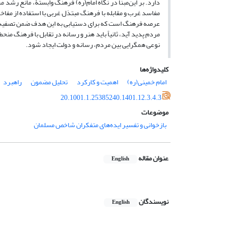
دارد. بر این‌مبنا در نگاه امام(ره) فرهنگ وابستۀ، مانع رشد
مفاسد غرب و مقابله با فرهنگ مبتذل غربی با استفاده از مفا
عرصه فرهنگ است که برای دستیابی به این هدف ضمن تصفیه فرهنگ 
مردم پدید آید، ثانیاً باید هنر و رسانه در تقابل با فرهنگ منح
نوعی همگرایی بین مردم، رسانه و دولت ایجاد شود.
کلیدواژه‌ها
امام خمینی(ره)
اهمیت و کارکرد
تحلیل مضمون
راهبرد
20.1001.1.25385240.1401.12.3.4.3
موضوعات
بازخوانی و تفسیر ایده‌های متفکران شاخص مسلمان
عنوان مقاله
English
نویسندگان
English