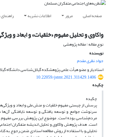
صفحه اصلی
مرور
اطلاعات نشریه
راهنمای 
واکاوی و تحلیل مفهوم «خلقیات» و ابعاد و ویژگ
نوع مقاله : مقاله پژوهشی
نویسنده
جواد نظری مقدم
استادیار و عضو هیأت علمی پژوهشکده گیلان‌شناسی دانشگاه گیلا
10.22059/jstmt.2021.311429.1406
چکیده
چکیده
پرسش از چیستی مفهوم خلقیات و منش ملی و ابعاد و ویژگی‌ها 
سرنوشت جوامع و توسعه یافتگی و توسعه نایافتگی آن‌ها ه
مردم‌شناسی بوده است. موضوع این پژوهش بررسی مفهوم خلقیات
است. هدف پژوهش واکاوی و تحلیل اندیشه متفکران اجتماعی
تحلیلی و با استفاده از روش مطالعه اسنادی ضمن رجوع به کتاب 