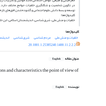
جغرافیایی و طبیعی، عوامل اجتماعی مانند قوانین و تجربیات 
در تکوین شخصیت و شکلگیری خلقیات جوامع مختلف دارد. به
توسعه و بسط دانش علوم اجتماعی و گشوده‌شدن افق‌های تازه‌تر
کلیدواژه‌ها:
خلقیات و منش ملی، شرق‌شناسی، اندیشمندان اسلامی، ابن خ
کلیدواژه‌ها
خلقیات و منش ملی
مردم شناسی
شرق‌شناسی
اندیشمن
20.1001.1.25385240.1400.11.2.2.2
عنوان مقاله
English
ns and characteristics the point of view of
نویسنده
English