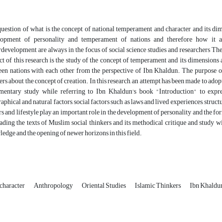
uestion of what is the concept of national temperament and character and its dime
lopment of personality and temperament of nations and therefore how it af
development are always in the focus of social science studies and researchers The
ct of this research is the study of the concept of temperament and its dimensions
en nations with each other from the perspective of Ibn Khaldun. The purpose of 
ers about the concept of creation. In this research, an attempt has been made to ado
mentary study while referring to Ibn Khaldun's book "Introduction" to expre
aphical and natural factors, social factors such as laws and lived experiences, struc
rs and lifestyle play an important role in the development of personality and the fo
ading the texts of Muslim social thinkers and its methodical critique and study w
edge and the opening of newer horizons in this field.
 character
Anthropology
Oriental Studies
Islamic Thinkers
Ibn Khaldu