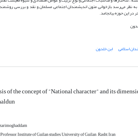
زیسته ، ساختارها و مناسبات اجتماعی و نوع تربیت و عوامل اقتصادی و شیوه معیشت نق
 نظر می‌رسد بازخوانی متون اندیشمندان اجتماعی مسلمان و نقد و بررسی روشمند 
 در این حوزه بیانجامد.
لدون
دان اسلامی
ابن خلدون
is of the concept of "National character" and its dimensio
haldun
azarimoghaddam
Professor, Institute of Guilan studies, University of Guilan , Rasht, Iran