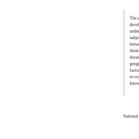
The q
deve
under
subje
betwe
think
docu
geogr
facto
re-re
knowl
National