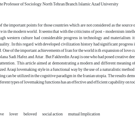
e Professor of Sociology, North Tehran Branch, Islamic Azad University
f the important points for those countries which are not considered as the source 
re in the modern world. It seems that with the criticisms of post - modernism intelle
ugh western culture had considerable progress in technology and materialism, i
tuality. In this regard, with developed civilization history had significant progres
. One of the important achievements of Iran for the world is th expansion of love 
lana, Sadi, Hafez, and Attar. But Fakhredin Araqi is one who had posed creative, d
e attention. This article aimed at demonstrating a modern and different meaning of
zed Araqi lovemaking style in a functional way by the use of a naturalistic met
ng can be utilized in the cognitive paradigm in the Iranian utopia. The results de
fferent types of lovemaking functions has an effective and efficient capability on t
ove
lover
beloved
social action
mutual Implication