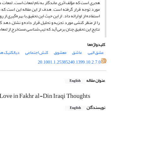
هجری است که مؤلف اثری ماندگار به نام لمعات است. لمعات در اد
مورد توجه قرار گرفته است. هدف از این مقاله این است که ن
استفاده از او ارائه داد. از این حیث این تحقیق با بهره‌گیری 
را از منظر کنشی مورد تجزیه و تحلیل قرار داده و نشان دهد که
نتایج این تحقیق چنان برمی‌آید که تیپ‌شناسی مستخرج از لمعات 
کلیدواژه‌ها
عشق الهی
عاشق
معشوق
کنش اجتماعی
دیالکتیک هم
20.1001.1.25385240.1399.10.2.7.0
عنوان مقاله
English
f Love in Fakhr al-Din Iraqi Thoughts
نویسندگان
English