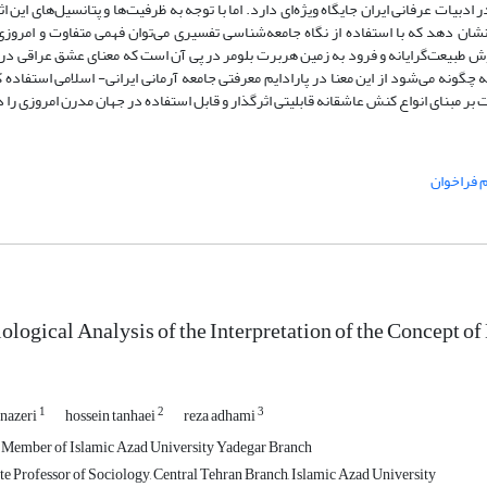
بیات عرفانی ایران جایگاه ویژه‌ای دارد. اما با توجه به ظرفیت‌ها و پتانسیل‌های این اث
شان دهد که با استفاده از نگاه جامعه‌شناسی تفسیری می‌توان فهمی متفاوت و امروزی
از روش طبیعت‌گرایانه و فرود به زمین هربرت بلومر در پی آن است که معنای عشق عراقی در
 چگونه می‌شود از این معنا در پارادایم معرفتی جامعه آرمانی ایرانی- اسلامی استفاده ک
بر مبنای انواع کنش عاشقانه قابلیتی اثرگذار و قابل استفاده در جهان مدرن امروزی را د
 فراخوان
ological Analysis of the Interpretation of the Concept o
1
2
3
nazeri
hossein tanhaei
reza adhami
 Member of Islamic Azad University Yadegar Branch
e Professor of Sociology, Central Tehran Branch, Islamic Azad University