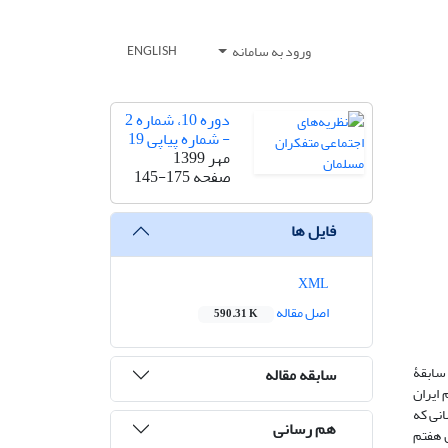
ورود به سامانه
ENGLISH
دوره 10، شماره 2
- شماره پیاپی 19
مهر 1399
صفحه
145-175
فایل ها
XML
اصل مقاله
590.31 K
 سابقۀ
سابقه مقاله
ایران
انی که
هم رسانی
 هفتم