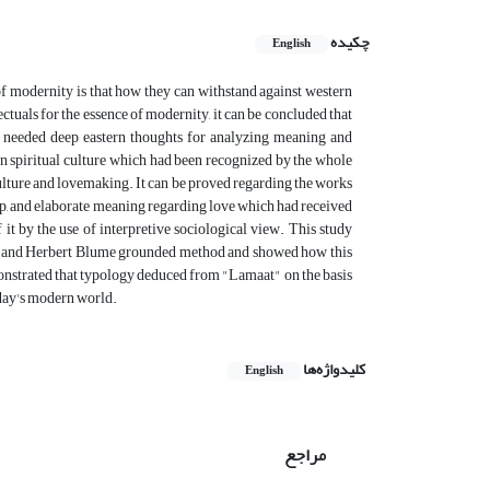
چکیده
English
of modernity is that how they can withstand against western
ctuals for the essence of modernity, it can be concluded that
t needed deep eastern thoughts for analyzing meaning and
s in spiritual culture which had been recognized by the whole
culture and lovemaking. It can be proved regarding the works
eep, and elaborate meaning regarding love which had received
 it by the use of interpretive sociological view. This study
hod and Herbert Blume grounded method and showed how this
monstrated that typology deduced from "Lamaat" on the basis
oday's modern world.
کلیدواژه‌ها
English
مراجع