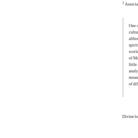
3
Associat
One o
cultu
altho
spiri
world
of Mo
littl
analy
meani
of di
Divine l