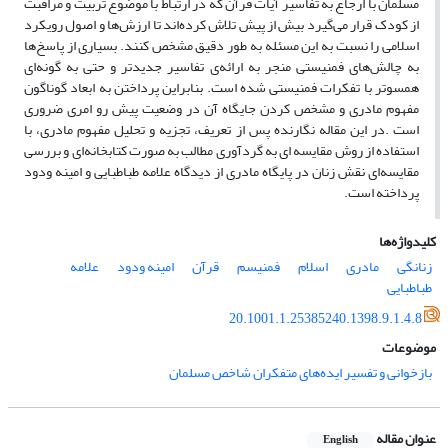
مسلمان با ارجاع به تفاسیر آیات قرآن که در ارتباط با موضوع تربیت و مراقبت
از کودک قرار می‌گیرد بیش از پیش تلاش کرده‌اند تا ارزش‌ها و اصول رویکرد
اسلامی را نسبت به این مسئله به طور دقیق مشخص کنند. بسیاری از پاسخ‌ها
به چالش‌های فمنیستی منجر به ارائه‌ی تفاسیر جدیدتر و حتی به گونه‌ای
همسوتر با تفکرات فمنیستی شده است. بنابراین پرداختن به ابعاد گوناگون
مفهوم مادری و مشخص کردن جایگاه آن در وضعیت پیش رو امری ضروری
است .در این مقاله نگارنده پس از تعریف، تجزیه و تحلیل مفهوم مادری، با
استفاده از روش مقایسه ای به گردآوری مطالب به صورت کتابخانه‌ای و بررسی
مقایسه‌ای نقش زنان در پایگاه مادری از دیدگاه علامه طباطبایی و امینه ودود
پرداخته است.
کلیدواژه‌ها
زنانگی
مادری
اسلام
فمنیسم
قرآن
امینه ودود
علامه
طباطبایی
20.1001.1.25385240.1398.9.1.4.8
موضوعات
بازخوانی و تفسیر ایده‌های متفکران شاخص مسلمان
عنوان مقاله
English