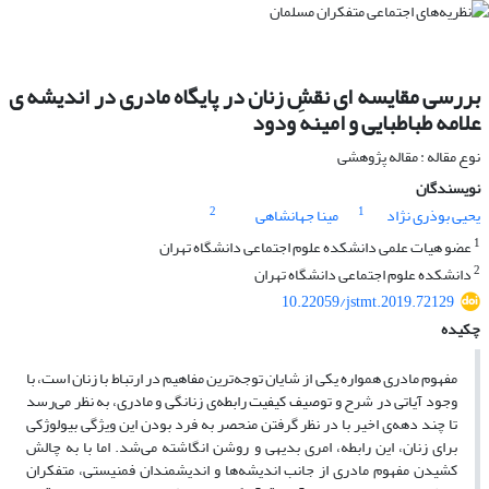
بررسی مقایسه ای نقشِ زنان در پایگاه مادری در اندیشه ی
علامه طباطبایی و امینه ودود
نوع مقاله : مقاله پژوهشی
نویسندگان
2
1
یحیی بوذری نژاد
مینا جهانشاهی
1
عضو هیات علمی دانشکده علوم اجتماعی دانشگاه تهران
2
دانشکده علوم اجتماعی دانشگاه تهران
10.22059/jstmt.2019.72129
چکیده
مفهوم مادری همواره یکی از شایان توجه‌ترین مفاهیم در ارتباط با زنان است، با
وجود آیاتی در شرح و توصیف کیفیت رابطه‌ی زنانگی و مادری‌، به نظر می‌رسد
تا چند دهه‌‌ی اخیر با در نظر گرفتن منحصر به فرد بودن این ویژگی بیولوژکی
برای زنان، این رابطه، امری بدیهی و روشن انگاشته می‌شد. اما با به چالش
کشیدن مفهوم مادری از جانب اندیشه‌ها و اندیشمندان فمنیستی، متفکران