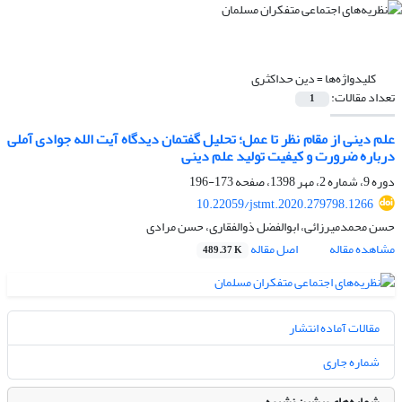
کلیدواژه‌ها =
دین حداکثری
تعداد مقالات:
1
علم دینی از مقام نظر تا عمل؛ تحلیل گفتمان دیدگاه آیت الله جوادی آملی
درباره ضرورت و کیفیت تولید علم دینی
دوره 9، شماره 2، مهر 1398، صفحه
173-196
10.22059/jstmt.2020.279798.1266
حسن محمدمیرزائی، ابوالفضل ذوالفقاری، حسن مرادی
مشاهده مقاله
اصل مقاله
489.37 K
مقالات آماده انتشار
شماره جاری
شماره‌های پیشین نشریه