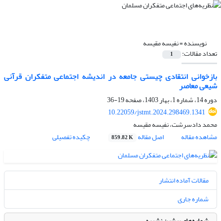
نویسنده =
نفیسه مقیسه
تعداد مقالات:
1
بازخوانی انتقادی چیستی جامعه در اندیشه اجتماعی متفکران قرآنی
شیعی معاصر
دوره 14، شماره 1، بهار 1403، صفحه
19-36
10.22059/jstmt.2024.298469.1341
محمد دادسرشت، نفیسه مقیسه
مشاهده مقاله
اصل مقاله
چکیده تفصیلی
859.82 K
مقالات آماده انتشار
شماره جاری
شماره‌های پیشین نشریه