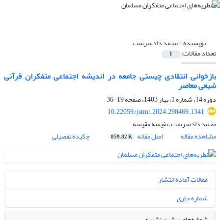
نویسنده =
محمد دادسرشت
تعداد مقالات:
1
بازخوانی انتقادی چیستی جامعه در اندیشه اجتماعی متفکران قرآنی
شیعی معاصر
دوره 14، شماره 1، بهار 1403، صفحه
19-36
10.22059/jstmt.2024.298469.1341
محمد دادسرشت، نفیسه مقیسه
مشاهده مقاله
اصل مقاله
چکیده تفصیلی
859.82 K
مقالات آماده انتشار
شماره جاری
شماره‌های پیشین نشریه