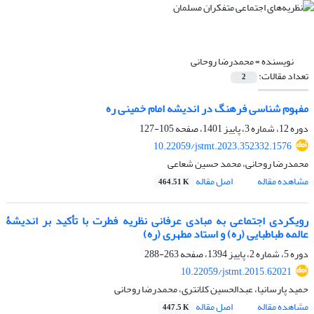
نویسنده =
محمدرضا روحانی
تعداد مقالات:
2
مفهوم شناسی فرهنگ در اندیشه امام خمینی ره
دوره 12، شماره 3، پاییز 1401، صفحه
105-127
10.22059/jstmt.2023.352332.1576
محمدرضا روحانی، محمد حسین شعاعی
مشاهده مقاله
اصل مقاله
464.51 K
رویکردی اجتماعی به مبادی عرفانی نظریه فطرت با تأکید بر اندیشۀ
عالمه طباطبایی (ره) و استاد مطهری (ره)
دوره 5، شماره 2، پاییز 1394، صفحه
263-288
10.22059/jstmt.2015.62021
حمید پارسانیا، عبدالحسین کلانتری، محمدرضا روحانی
مشاهده مقاله
اصل مقاله
447.5 K