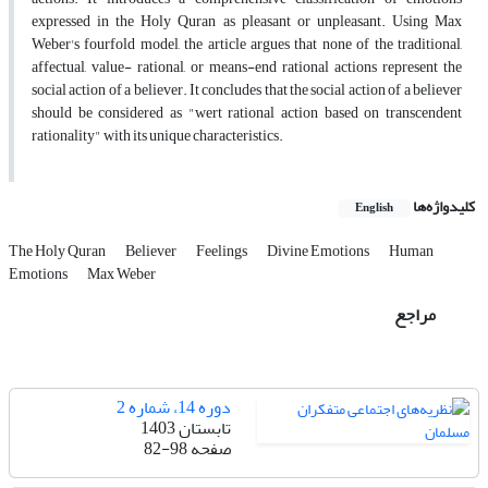
expressed in the Holy Quran as pleasant or unpleasant. Using Max
Weber's fourfold model, the article argues that none of the traditional,
affectual, value- rational, or means-end rational actions represent the
social action of a believer. It concludes that the social action of a believer
should be considered as "wert rational action based on transcendent
rationality" with its unique characteristics.
کلیدواژه‌ها
English
The Holy Quran
Believer
Feelings
Divine Emotions
Human
Emotions
Max Weber
مراجع
دوره 14، شماره 2
تابستان 1403
صفحه
82-98