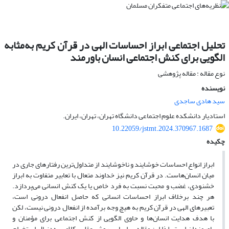
تحلیل اجتماعی ابراز احساسات الهی در قرآن کریم به‌مثابه
الگویی برای کنش اجتماعی انسان باورمند
نوع مقاله : مقاله پژوهشی
نویسنده
سید هادی ساجدی
استادیار دانشکده علوم اجتماعی دانشگاه تهران، تهران، ایران.
10.22059/jstmt.2024.370967.1687
چکیده
ابراز انواع احساسات خوشایند و ناخوشایند از متداول‌ترین رفتارهای جاری در
میان انسان‌هاست. در قرآن کریم نیز خداوند متعال با تعابیر متفاوت به ابراز
خشنودی، غضب و محبت نسبت به فرد خاص یا یک کنش انسانی می‌پردازد.
هر چند برخلاف ابراز احساسات انسانی که حاصل انفعال درونی است،
تعبیرهای الهی در قرآن کریم به هیچ وجه برآمده از انفعال درونی نیست، لکن
با هدف هدایت انسان‌ها و حاوی الگویی از کنش اجتماعی برای مؤمنان و
باورمندان است. لذا این مقاله بر اساس روش عقلی ـ کلامی به‌دنبال استخراج