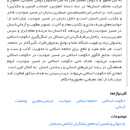
مراتب مختلف انسان‌ها در سه دسته (مقرّبین، اصحاب الیمین و مکذّبین)
تبیین شد. بر اساس این تقسیم‌بندی، مهم‌ترین بحران در مسیر عبودیت، فاجر
و مکذب شدن انسان است و دلایل بحران در مسیر عبودیت عبارت‌اند از:
خواسته‌های صِرف مادی و تکذیب معاد و آخرت. تصویر مطلوب و آرمانی انسان
در مسیر عبودیت زمانی رخ می‌دهد که انسان به مرتبه و مقام ابرار و سپس
مقربین برسد. راه‌حل برطرف‌کردن این مسائل در شکل‌گیری حکومت اسلامی
به‌عنوان نهاد و تقویت جایگاه علما و نوابغ به‌عنوان افراد تأثیرگذار در جامعه،
است. هر علم مفید و نافع براى جامعه اسلامى با محوریت کتاب و سنت و
اجتهاد، منابع الگوی حکومت اسلامی در مسیر عبودیت در حکومت اسلامی
محسوب می‌شود. هدف غاییِ حکومت اسلامی در مسیر عبودیت، لزوم
هماهنگى در رشد ارزش‌های انسانى و رساندن انسان به کمال الهی است.
ابعادی که حکومت اسلامی می‌تواند جهت رسیدن به هدف مذکور فعالیت کند
عبارت‌اند از: بُعد معرفتی، معنوی و احکام.
کلیدواژه‌ها
حکومت اسلامی
جامعه اسلامی
عبودیت
مرتضی مطهری
وضعیت
آرمانی
موضوعات
بازخوانی و تفسیر ایده‌های متفکران شاخص مسلمان