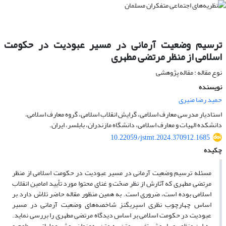
ترسیم وضعیت آرمانی در مسیر عبودیت در حکومت
اسلامی از منظر مرتضی مطهری
نوع مقاله : مقاله پژوهشی
نویسنده
حمید رضا منیری
استادیار مدرسی معارف اسلامی، گرایش انقلاب اسلامی، گروه معارف اسلامی،
دانشکده الهیات و معارف اسلامی، دانشگاه مازندران، بابلسر، ایران.
10.22059/jstmt.2024.370912.1685
چکیده
مسئله ترسیم وضعیت آرمانی در مسیر عبودیت در حکومت اسلامی از منظر
مرتضی مطهری که آثارش از نظر صحّت و غناى محتوا مورد تأیید امامین انقلاب
اسلامی بوده است، ضروری است. به همین منظور مقاله حاضر تلاش دارد بر
اساس چهارچوب نظری اسپریگنز شاخصه‌های وضعیت آرمانی در مسیر
عبودیت در حکومت اسلامی بر اساس دیدگاه مرتضی مطهری را بررسی نماید.
به این منظور و با روش تفسیر متن به متن به‌عنوان روش عملیاتی، سطوح و