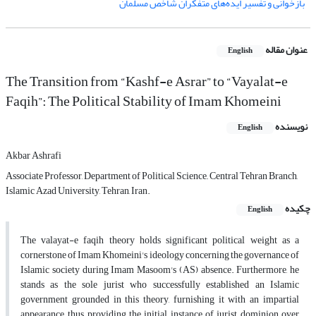
بازخوانی و تفسیر ایده‌های متفکران شاخص مسلمان
عنوان مقاله
English
The Transition from “Kashf-e Asrar” to “Vayalat-e
Faqih”: The Political Stability of Imam Khomeini
نویسنده
English
Akbar Ashrafi
Associate Professor, Department of Political Science,, Central Tehran Branch,
Islamic Azad University, Tehran, Iran.
چکیده
English
The valayat-e faqih theory holds significant political weight as a
cornerstone of Imam Khomeini's ideology concerning the governance of
Islamic society during Imam Masoom's (AS) absence. Furthermore, he
stands as the sole jurist who successfully established an Islamic
government grounded in this theory, furnishing it with an impartial
appearance, thus providing the initial instance of jurist dominion over