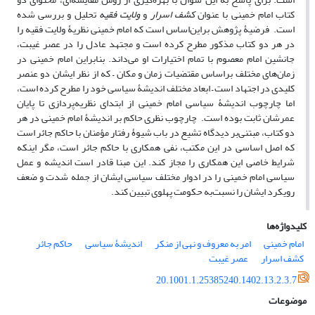
کتاب امام خمینی با عنوان
کشف اسرار
و
ولایت فقیه
تحلیل و بررسی شده‌
است. فرضیۀ پژوهش براین‌اساس است که امام خمینی نظریۀ ولایت فقیه را
در هر دو کتاب مذکور مطرح کرده است و مجتهد عادل را در عصر غیبت،
جانشین امام معصوم با تمام اختیارات او می‌داند. بنابراین امام خمینی در
زمان‌های مختلف براساس مقتضیات زمان و مکان – که از نظر ایشان دو عنصر
کلیدی در اجتهاد است – ابعاد مختلف اندیشۀ سیاسی خود را مطرح کرده است،
اما چارچوب اندیشۀ سیاسی امام خمینی از ابتدای نظریه‌پردازی تا پایان
عمرشان ثابت بوده است. چارچوب نظری حاکم بر اندیشۀ امام خمینی در هر
دو کتاب، مبتنی‌بر دیدگاه تشیع در باب شیوۀ رفتار مؤمنان با حاکم جائر است
که اصل اساسی در این مکتب، نفی همکاری با حاکم جائر است، مگر اینکه
شرایط خاصی این همکاری را مجاز کند. این مبنا قادر است اندیشه و عمل
سیاسی امام خمینی را در ادوار مختلف سیاسی ایشان از جمله شدت و ضعف
رویکرد ایشان را نسبت‌به حکومت پهلوی تبیین کند.
کلیدواژه‌ها
امام خمینی
امر به معروف و نهی از منکر
اندیشۀ سیاسی
حاکم جائر
کشف اسرار
عصر غیبت
20.1001.1.25385240.1402.13.2.3.7
موضوعات