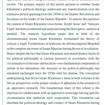
society. The primary inquiry of this article pertains to whether Imam
Khomeini's political ideology underwent any transformation over the
extensive period spanning from the 1950s to the Islamic Revolution and
his tenure as the leader of the Islamic Republic. To answer this question,
the content of Imam Khomeini's two books “Keshf Asrar” and “Valayat–e
Faqih” has been scrutinized and analyzed using the descriptive-analytical
method. The research hypothesis posits that in both of the
aforementioned books, Imam Khomeini formulated the theory of
velayat-e faqih. Furthermore, in both texts, he affirms imprtial Mujtahid
as the complete successor of Imam Masoom during the era of occultation.
Hence, despite the fact that Imam Khomeini articulated distinct facets of
his political philosophy at various junctures in accordance with the
circumstances of the time and location—two fundamental components of
ijtihad, in his estimation—the structure of his political philosophy has
remained unchanged since the 1950s until his demise. The conceptual
underpinning that drives Imam Khomeini's ideas in both volumes is the
Shi'ite perspective on the proper conduct of adherents in the presence of
an oppressive monarch. The foundational tenet of this school is the
rejection of collaboration with an oppressive sovereign, barring specific
circumstances that authorize such cooperation. This foundation can
elucidate the political ideology and conduct of Imam Khomeini during