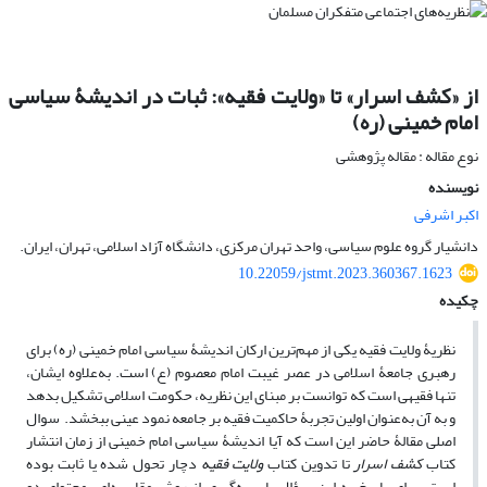
از «کشف اسرار» تا «ولایت فقیه»: ثبات در اندیشۀ سیاسی
امام خمینی (ره)
نوع مقاله : مقاله پژوهشی
نویسنده
اکبر اشرفی
دانشیار گروه علوم سیاسی، واحد تهران مرکزی، دانشگاه آزاد اسلامی، تهران، ایران.
10.22059/jstmt.2023.360367.1623
چکیده
نظریۀ ولایت فقیه یکی از مهم‌ترین ارکان اندیشۀ سیاسی امام خمینی (ره) برای
رهبری جامعۀ اسلامی در عصر غیبت امام معصوم (ع) است. به‌علاوه ایشان،
تنها فقیهی است که توانست بر مبنای این نظریه، حکومت اسلامی تشکیل بدهد
و به آن به‌عنوان اولین تجربۀ حاکمیت فقیه بر جامعه نمود عینی ببخشد. سوال
اصلی مقالۀ حاضر این است که آیا اندیشۀ سیاسی امام خمینی از زمان انتشار
کتاب
کشف اسرار
تا تدوین کتاب
ولایت فقیه
دچار تحول شده یا ثابت بوده
است. برای پاسخ به این سؤال با بهره‌گیری از روش مقایسه‌ای، محتوای دو