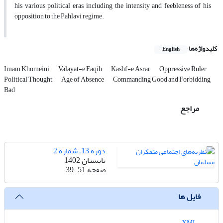
his various political eras, including the intensity and feebleness of his
opposition to the Pahlavi regime.
کلیدواژه‌ها
English
Imam Khomeini
Valayat-e Faqih
Kashf-e Asrar
Oppressive Ruler
Political Thought
Age of Absence
Commanding Good and Forbidding
Bad
مراجع
دوره 13، شماره 2
تابستان 1402
صفحه
39-51
فایل ها
XML