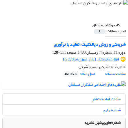
کلیدواژه‌ها =
منطق
تعداد مقالات:
1
شریعتی و روش دیالکتیک؛ تقلید یا نوآوری
دوره 11، شماره 4، زمستان 1400، صفحه
111-128
10.22059/jstmt.2021.326505.1469
غلامرضا جمشیدیها، سینا شیخی
مشاهده مقاله
اصل مقاله
461.85 K
مقالات آماده انتشار
شماره جاری
شماره‌های پیشین نشریه