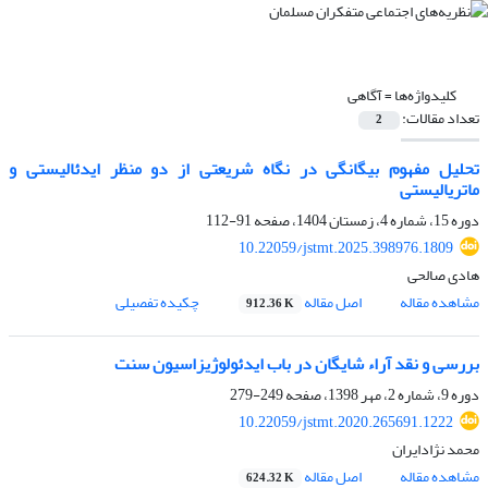
کلیدواژه‌ها =
آگاهی
تعداد مقالات:
2
تحلیل مفهوم بیگانگی در نگاه شریعتی از دو منظر ایدئالیستی و
ماتریالیستی
دوره 15، شماره 4، زمستان 1404، صفحه
91-112
10.22059/jstmt.2025.398976.1809
هادی صالحی
مشاهده مقاله
اصل مقاله
چکیده تفصیلی
912.36 K
بررسی و نقد آراء شایگان در باب ایدئولوژیزاسیون سنت
دوره 9، شماره 2، مهر 1398، صفحه
249-279
10.22059/jstmt.2020.265691.1222
محمد نژادایران
مشاهده مقاله
اصل مقاله
624.32 K