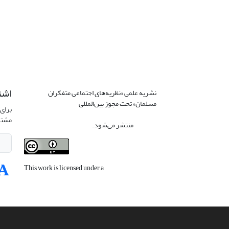
اشت
نشریه علمی «نظریه‌های اجتماعی متفکران
مسلمان» تحت مجوز بین‌المللی
Creative
برای 
Commons Attribution 4.0 International
مشتر
License
منتشر می‌شود.
This work is licensed under a
Creative
Commons Attribution 4.0 International
License
.