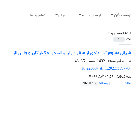
نویسندگان
ارسال مقاله
داوران
تماس با ما
ژه‌ها =
شهروند
ات:
1
یقی مفهوم شهروندی از منظر فارابی، السدیر مک‌اینتایر و جان‌ رالز
35-48
10.22059/jstmt.2023.359770
نوروزی، جواد نظری مقدم
اله
اصل مقاله
963.07 K