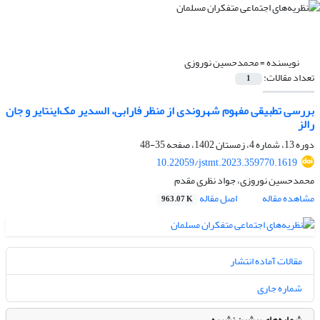
نویسنده =
محمدحسین نوروزی
تعداد مقالات:
1
بررسی تطبیقی مفهوم شهروندی از منظر فارابی، السدیر مک‌اینتایر و جان‌
رالز
دوره 13، شماره 4، زمستان 1402، صفحه
35-48
10.22059/jstmt.2023.359770.1619
محمدحسین نوروزی، جواد نظری مقدم
مشاهده مقاله
اصل مقاله
963.07 K
مقالات آماده انتشار
شماره جاری
شماره‌های پیشین نشریه