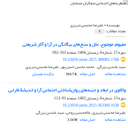
نویسنده =
علیرضا محسنی تبریزی
تعداد مقالات:
3
مفهوم، موضوع، علل و سنخ‌های بیگانگی در آرا و آثار شریعتی
دوره 15، شماره 4، زمستان 1404، صفحه
161-182
10.22059/jstmt.2025.388985.1768
سید عابدین بزرگی، . محمد محسن حسن پور، علیرضا محسنی تبریزی
مشاهده مقاله
اصل مقاله
چکیده تفصیلی
914.7 K
واکاوی در ابعاد و جنبه‌های روان‌شناختی اجتماعی آرا و اندیشۀ فارابی
دوره 13، شماره 4، زمستان 1402، صفحه
91-113
10.22059/jstmt.2023.363360.1638
علیرضا محسنی تبریزی، غلامحسین روحی، سید عابدین بزرگی
مشاهده مقاله
اصل مقاله
1.54 M