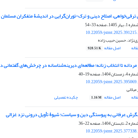
قی‌خواهی، اصلاح دینی و ترک-توران‌گرایی در اندیشۀ متفکران مسلمان قفقاز جنوبی (850
33-54
10.22059/jstmt.2025.391215
ی‌نژاد، حسین حبیب زاده
اله
اصل مقاله
928.51 K
 مردانه تا انتخاب زنانه؛ مطالعه‌ای دیرینه‌شناسانه در چرخش‌های گفتمانی 
19-40
10.22059/jstmt.2025.395069
 میلانی
اله
اصل مقاله
چکیده تفصیلی
1.16 M
نگرش عرفانی به پیوستگی دین و سیاست؛ شیوۀ تأویل درونی نزد غزالی
22-36
10.22059/jstmt.2025.377338