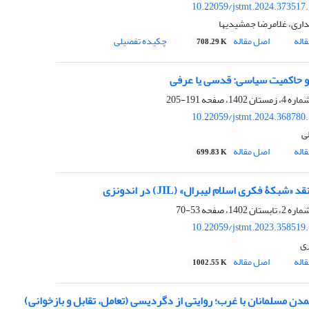
10.22059/jstmt.2024.373517
اری، غلامرضا جمشیدیها
اله
اصل مقاله
چکیده تفصیلی
708.29 K
 حاکمیت سیاسی: قدسی یا عرفی
191-205
10.22059/jstmt.2024.368780
ی
اله
اصل مقاله
699.83 K
 «شبکۀ فکری اسلام لیبرال» (JIL) در اندونزی
53-70
10.22059/jstmt.2023.358519
ی
اله
اصل مقاله
1002.55 K
مدن مسلمانان با غرب؛ روایتی از دگردیسی (تعامل، تقابل و بازخوانی)