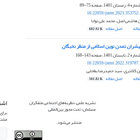
75-89
10.22059/jstmt.2023.353752
 هاشمی اصل، محمد علی توانا
اله
اصل مقاله
682.92 K
شران تمدن نوین اسلامی از منظر نخبگان
143-168
10.22059/jstmt.2022.319787
 کلانتری، سید حمیدرضا بطحایی
اله
اصل مقاله
501.82 K
اشت
نشریه علمی «نظریه‌های اجتماعی متفکران
مسلمان» تحت مجوز بین‌المللی
Creative
برای 
Commons Attribution 4.0 International
مشتر
License
منتشر می‌شود.