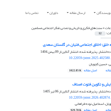
نویسندگان
ارسال مقاله
داوران
تماس با ما
ات =
سنت‌های فکری و تاریخی و تمدنی تفکر اجتماعی مسلمین
ات:
12
خلق؛ اخلاق اجتماعی فتیان در گلستان سعدی
ده انتشار، پذیرفته شده، انتشار آنلاین از
09 بهمن 1404
10.22059/jstmt.2025.402580
، حسین کچویان
اله
اصل مقاله
1022.85 K
یش و تکوین فتوت اصناف
ده انتشار، پذیرفته شده، انتشار آنلاین از
06 تیر 1405
10.22059/jstmt.2026.402874
ان، اسماعیل نوده فراهانی
اله
اصل مقاله
929.78 K