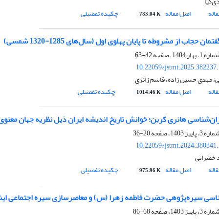
ی‌کیا
اله
اصل مقاله
چکیده تفصیلی
783.04 K
ان حجاب از مشروطه تا پایان پهلوی اول (سال‌های 1285-1320 شمسی)
42-63
10.22059/jstmt.2025.382237
ی، مهدی حسین زاده، قاسم زائری
اله
اصل مقاله
چکیده تفصیلی
1014.46 K
ران‌شناسی هانری کربن؛ خوانش تاریخ اندیشه ایران ذیل نظریه جهان معنوی 
20-36
10.22059/jstmt.2024.380341
 خضرایی
اله
اصل مقاله
چکیده تفصیلی
975.96 K
سی سیره‌پژوهی حضرت فاطمه زهرا (س) و معاصرسازی سیره اجتماعی ای
68-86