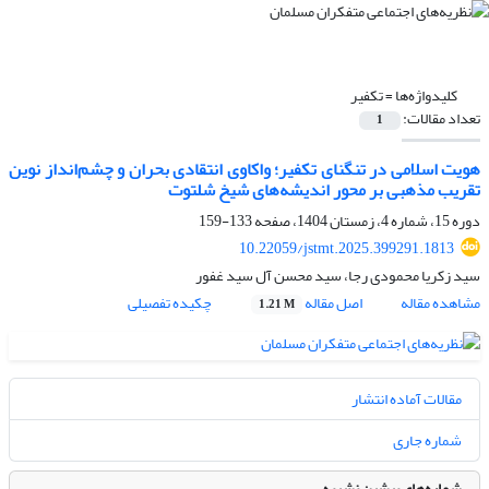
کلیدواژه‌ها =
تکفیر
تعداد مقالات:
1
هویت اسلامی در تنگنای تکفیر؛ واکاوی انتقادی بحران و چشم‌انداز نوین
تقریب مذهبی بر محور اندیشه‌های شیخ شلتوت
دوره 15، شماره 4، زمستان 1404، صفحه
133-159
10.22059/jstmt.2025.399291.1813
سید زکریا محمودی رجا، سید محسن آل سید غفور
مشاهده مقاله
اصل مقاله
چکیده تفصیلی
1.21 M
مقالات آماده انتشار
شماره جاری
شماره‌های پیشین نشریه