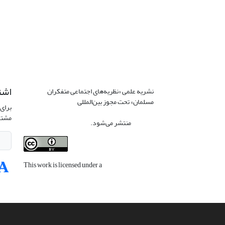
اشت
نشریه علمی «نظریه‌های اجتماعی متفکران
مسلمان» تحت مجوز بین‌المللی
Creative
برای 
Commons Attribution 4.0 International
مشتر
License
منتشر می‌شود.
This work is licensed under a
Creative
Commons Attribution 4.0 International
License
.