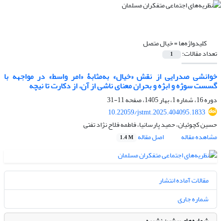
کلیدواژه‌ها =
خیال متصل
تعداد مقالات:
1
خوانشی صدرایی از نقش «خیال» به‌مثابۀ «امر واسط» در مواجهه با
گسست سوژه و ابژه و بحران معنای ناشی از آن، از دکارت تا نیچه
دوره 16، شماره 1، بهار 1405، صفحه
11-31
10.22059/jstmt.2025.404095.1833
حسین کچوئیان، حمید پارسانیا، فاطمه فلاح نژاد تفتی
مشاهده مقاله
اصل مقاله
1.4 M
مقالات آماده انتشار
شماره جاری
شماره‌های پیشین نشریه