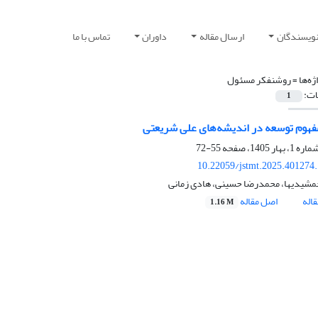
نویسندگان
ارسال مقاله
داوران
تماس با ما
ژه‌ها =
روشنفکر مسئول
ات:
1
هوم توسعه در اندیشه‌های علی شریعتی
55-72
10.22059/jstmt.2025.401274
مشیدیها، محمدرضا حسینی، هادی زمانی
اله
اصل مقاله
1.16 M