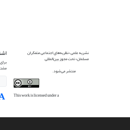
اشت
نشریه علمی «نظریه‌های اجتماعی متفکران
مسلمان» تحت مجوز بین‌المللی
Creative
برای 
Commons Attribution 4.0 International
مشتر
License
منتشر می‌شود.
This work is licensed under a
Creative
Commons Attribution 4.0 International
License
.