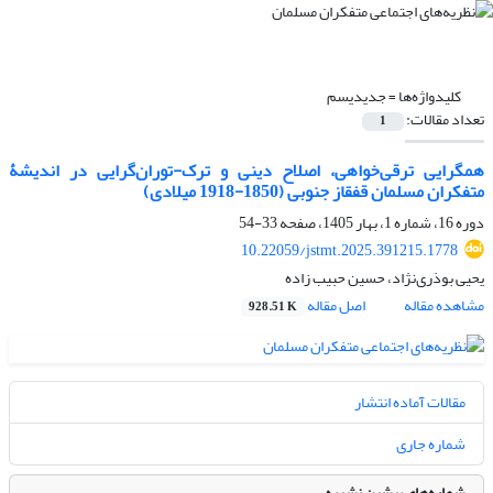
کلیدواژه‌ها =
جدیدیسم
تعداد مقالات:
1
همگرایی ترقی‌خواهی، اصلاح دینی و ترک-توران‌گرایی در اندیشۀ
متفکران مسلمان قفقاز جنوبی (1850-1918 میلادی)
دوره 16، شماره 1، بهار 1405، صفحه
33-54
10.22059/jstmt.2025.391215.1778
یحیی بوذری‌نژاد، حسین حبیب زاده
مشاهده مقاله
اصل مقاله
928.51 K
مقالات آماده انتشار
شماره جاری
شماره‌های پیشین نشریه