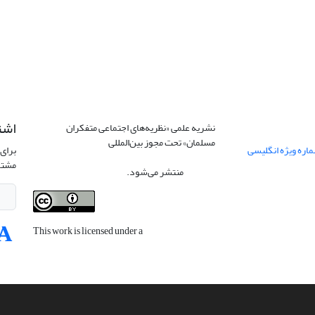
اشت
نشریه علمی «نظریه‌های اجتماعی متفکران
مسلمان» تحت مجوز بین‌المللی
Creative
اره ویژه انگلیسی
برای 
Commons Attribution 4.0 International
مشتر
License
منتشر می‌شود.
This work is licensed under a
Creative
Commons Attribution 4.0 International
License
.