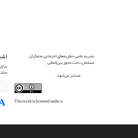
اشت
نشریه علمی «نظریه‌های اجتماعی متفکران
مسلمان» تحت مجوز بین‌المللی
Creative
برای 
Commons Attribution 4.0 International
مشتر
License
منتشر می‌شود.
This work is licensed under a
Creative
Commons Attribution 4.0 International
License
.