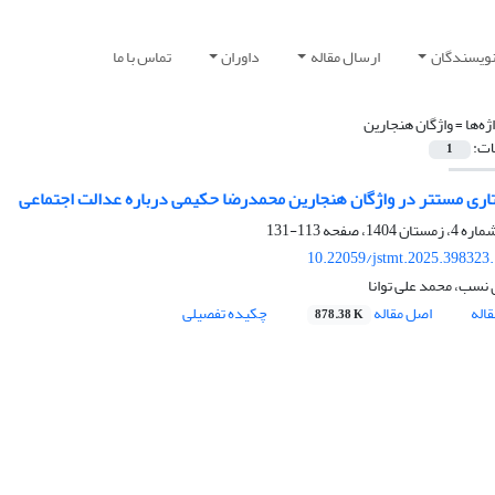
نویسندگان
ارسال مقاله
داوران
تماس با ما
ژه‌ها =
واژگان هنجارین
ات:
1
ری مستتر در واژگان هنجارین محمدرضا حکیمی درباره عدالت اجتماعی
113-131
10.22059/jstmt.2025.398323
 نسب، محمد علی توانا
اله
اصل مقاله
چکیده تفصیلی
878.38 K